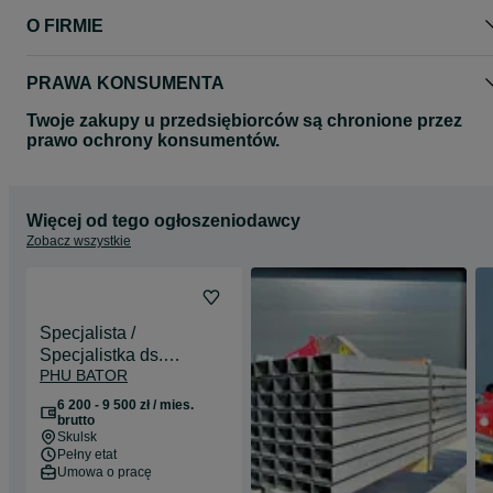
O FIRMIE
PRAWA KONSUMENTA
Twoje zakupy u przedsiębiorców są chronione przez
prawo ochrony konsumentów.
Więcej od tego ogłoszeniodawcy
Zobacz wszystkie
Specjalista /
Specjalistka ds.
PHU BATOR
administracyjno-
księgowych
6 200 - 9 500 zł / mies.
brutto
Skulsk
Pełny etat
Umowa o pracę