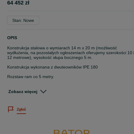
64 452 zł
Stan: Nowe
OPIS
Konstrukcja stalowa o wymiarach 14 m x 20 m (możliwość
wydłużenia, na pozostałych ogłoszeniach oferujemy szerokości 10 
12 metrowe), wysokość słupa bocznego 5 m.
Konstrukcja wykonana z dwuteowników IPE 180
Rozstaw ram co 5 metry.
Strefa obciążenia śniegiem II; strefa obciążenia wiatrem I.
Zobacz więcej
W cenie konstrukcji zawiera się:
- słupy boczne
Zgłoś
- rygle dachowe
- stężenia ścienne