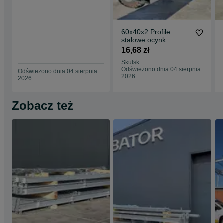
60x40x2 Profile
stalowe ocynk
zamknięte rury łaty
16,68 zł
ogrodzenie słupy
Skulsk
Odświeżono dnia 04 sierpnia
Odświeżono dnia 04 sierpnia
2026
2026
Zobacz też