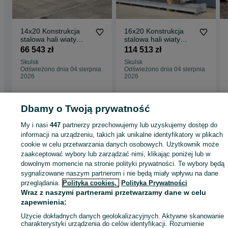
14x20 Konstrukcja
16x20 Konstrukcja
stalowa hali wiaty
stalowa hali wiaty
magazynu obory
magazynu obory
66 543 zł
114 513 zł
budynek
budynek
Skulsk
Skulsk
Odświeżono dnia 04 sierpnia
Odświeżono dnia 04 sierpnia
2026
2026
Dbamy o Twoją prywatność
Strona główna
Budowa i Remont
Garaże
Garaże - Wielkopolskie
Garaże 
My i nasi
447
partnerzy przechowujemy lub uzyskujemy dostęp do
Skulsk
informacji na urządzeniu, takich jak unikalne identyfikatory w plikach
cookie w celu przetwarzania danych osobowych. Użytkownik może
zaakceptować wybory lub zarządzać nimi, klikając poniżej lub w
KATEGORIA
dowolnym momencie na stronie polityki prywatności. Te wybory będą
sygnalizowane naszym partnerom i nie będą miały wpływu na dane
przeglądania.
Polityka cookies,
Polityka Prywatności
ID:
962826128
Wyświetlenia: 55
Wraz z naszymi partnerami przetwarzamy dane w celu
zapewnienia:
Zadzwoń / SMS
Wyślij wiadomość
Użycie dokładnych danych geolokalizacyjnych. Aktywne skanowanie
charakterystyki urządzenia do celów identyfikacji. Rozumienie