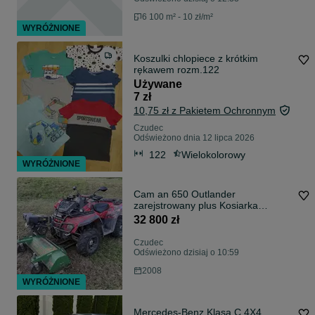
6 100 m² - 10 zł/m²
WYRÓŻNIONE
Koszulki chlopiece z krótkim
rękawem rozm.122
Używane
7 zł
10,75 zł z Pakietem Ochronnym
Czudec
Odświeżono dnia 12 lipca 2026
122
Wielokolorowy
WYRÓŻNIONE
Cam an 650 Outlander
zarejstrowany plus Kosiarka
bijakowa i plug do sniegu
32 800 zł
Czudec
Odświeżono dzisiaj o 10:59
2008
WYRÓŻNIONE
Mercedes-Benz Klasa C 4X4,