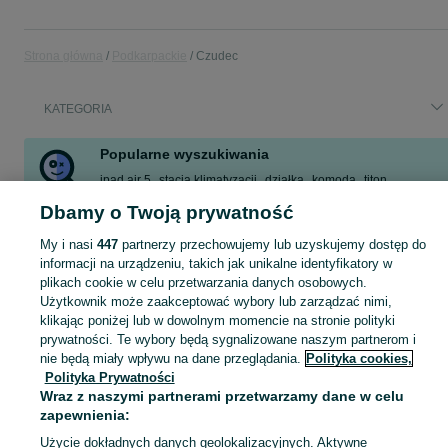
Strona główna
Podkarpackie
Czudec
KATEGORIA
Popularne wyszukiwania
ipad air 5
stacja klimatyzacji
działka
komoda
titon
fordson major
kury
ipad faktura
Dbamy o Twoją prywatność
Zobacz Więcej
My i nasi
447
partnerzy przechowujemy lub uzyskujemy dostęp do
informacji na urządzeniu, takich jak unikalne identyfikatory w
plikach cookie w celu przetwarzania danych osobowych.
Skorzystaj z największego serwisu ogłoszeniowego - Czudec i okolice! Kupuj to, czego pragniesz i sprzedawaj to, czego już nie potrzebujesz!
Zobacz Więc
Użytkownik może zaakceptować wybory lub zarządzać nimi,
klikając poniżej lub w dowolnym momencie na stronie polityki
Mapa kategorii
prywatności. Te wybory będą sygnalizowane naszym partnerom i
nie będą miały wpływu na dane przeglądania.
Polityka cookies,
Mapa miejscowości
Polityka Prywatności
Mapa ministron
Wraz z naszymi partnerami przetwarzamy dane w celu
Popularne wyszukiwania
zapewnienia:
Użycie dokładnych danych geolokalizacyjnych. Aktywne