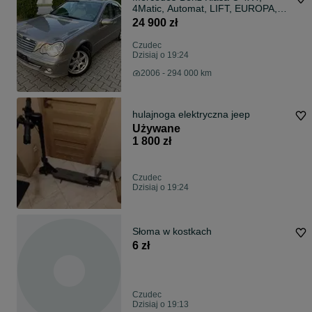
4Matic, Automat, LIFT, EUROPA,
Skóra, Xenon, Pamięć Fotela, PDC
24 900 zł
Czudec
Dzisiaj o 19:24
2006 - 294 000 km
hulajnoga elektryczna jeep
Używane
1 800 zł
Czudec
Dzisiaj o 19:24
Słoma w kostkach
6 zł
Czudec
Dzisiaj o 19:13