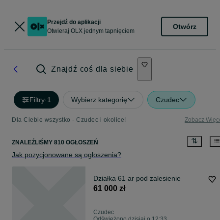
Przejdź do aplikacji
Otwórz
Otwieraj OLX jednym tapnięciem
Znajdź coś dla siebie
Filtry
·
1
Wybierz kategorię
Czudec
Dla Ciebie wszystko - Czudec i okolice!
Zobacz Więc
ZNALEŹLIŚMY 810 OGŁOSZEŃ
Jak pozycjonowane są ogłoszenia?
Działka 61 ar pod zalesienie
61 000 zł
Czudec
Odświeżono dzisiaj o 12:33