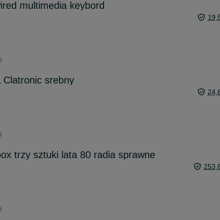
ired multimedia keybord
19,
6
 Clatronic srebny
24,
6
x trzy sztuki lata 80 radia sprawne
253,
6