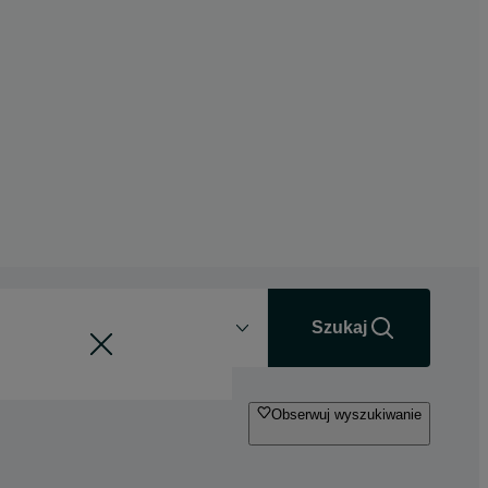
Odległość
+0 km
Szukaj
Obserwuj wyszukiwanie