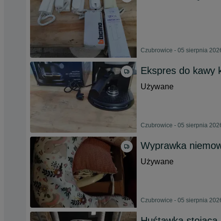
Czubrowice - 05 sierpnia 202
Ekspres do kawy 
Używane
Czubrowice - 05 sierpnia 202
Wyprawka niemow
Używane
Czubrowice - 05 sierpnia 202
Huśtawka stojąca