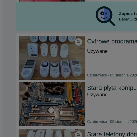
Zapisz 
Damy Ci zn
Cyfrowe programat
Używane
Czubrowice - 05 sierpnia 202
Stara płyta komp
Używane
Czubrowice - 05 sierpnia 202
Stare telefony do