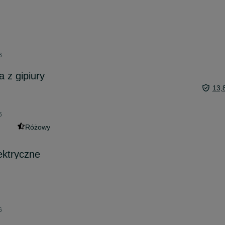
6
 z gipiury
13,
6
Różowy
ektryczne
6