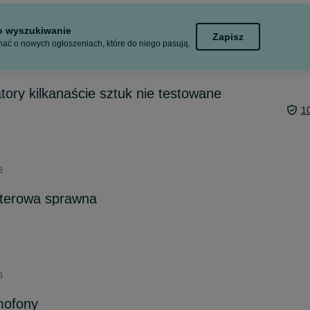
to wyszukiwanie
Zapisz
ać o nowych ogłoszeniach, które do niego pasują.
ory kilkanaście sztuk nie testowane
1
6
uterowa sprawna
6
mofony