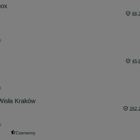
box
66,
6
45,
6
Wisła Kraków
262,
6
Czerwony