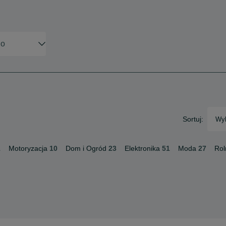
Sortuj:
Wyb
1
Motoryzacja
10
Dom i Ogród
23
Elektronika
51
Moda
27
Rol