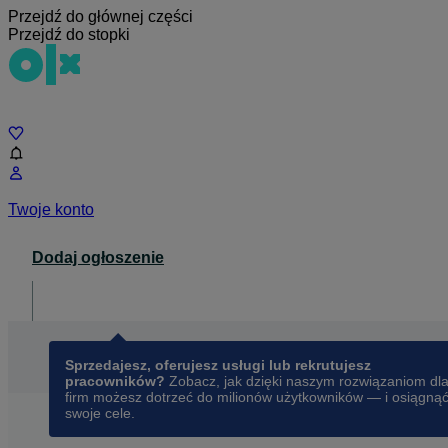
Przejdź do głównej części
Przejdź do stopki
Czat
Twoje konto
Dodaj ogłoszenie
Dla biznesu
opens in a new tab
Sprzedajesz, oferujesz usługi lub rekrutujesz
pracowników?
Zobacz, jak dzięki naszym rozwiązaniom dl
firm możesz dotrzeć do milionów użytkowników — i osiągną
swoje cele.