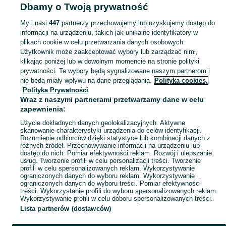
Dbamy o Twoją prywatność
Strona główna
Kujawsko-pomorskie
Czołowo
My i nasi
447
partnerzy przechowujemy lub uzyskujemy dostęp do
informacji na urządzeniu, takich jak unikalne identyfikatory w
KATEGORIA
plikach cookie w celu przetwarzania danych osobowych.
Użytkownik może zaakceptować wybory lub zarządzać nimi,
Skorzystaj z największego serwisu ogłoszeniowego - Czołowo i okolice! Kupuj to, czego pragniesz i sprzedawaj to, czego już nie potrzebujesz!
Zobacz Więc
klikając poniżej lub w dowolnym momencie na stronie polityki
prywatności. Te wybory będą sygnalizowane naszym partnerom i
nie będą miały wpływu na dane przeglądania.
Polityka cookies,
Mapa kategorii
Polityka Prywatności
Mapa miejscowości
Wraz z naszymi partnerami przetwarzamy dane w celu
zapewnienia:
Mapa ministron
Użycie dokładnych danych geolokalizacyjnych. Aktywne
Popularne wyszukiwania
skanowanie charakterystyki urządzenia do celów identyfikacji.
Rozumienie odbiorców dzięki statystyce lub kombinacji danych z
różnych źródeł. Przechowywanie informacji na urządzeniu lub
dostęp do nich. Pomiar efektywności reklam. Rozwój i ulepszanie
usług. Tworzenie profili w celu personalizacji treści. Tworzenie
profili w celu spersonalizowanych reklam. Wykorzystywanie
ograniczonych danych do wyboru reklam. Wykorzystywanie
ograniczonych danych do wyboru treści. Pomiar efektywności
treści. Wykorzystanie profili do wyboru spersonalizowanych reklam.
Wykorzystywanie profili w celu doboru spersonalizowanych treści.
Lista partnerów (dostawców)