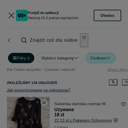
Przejdź do aplikacji
Otwórz
Otwieraj OLX jednym tapnięciem
Znajdź coś dla siebie
Filtry
·
1
Wybierz kategorię
Czołowo
Dla Ciebie wszystko - Czołowo i okolice!
Zobacz Więc
ZNALEŹLIŚMY 148 OGŁOSZEŃ
Jak pozycjonowane są ogłoszenia?
Sukienka damska rozmiar M
Używane
18 zł
22,13 zł z Pakietem Ochronnym
Czołowo