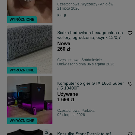
Częstochowa, Wyczerpy - Aniołów
21 lipca 2026
6
WYRÓŻNIONE
Siatka hodowlana hexagonalna na
woliery, ogrodzenia, ocynk 13/0,7
Nowe
260 zł
Częstochowa, Śródmieście
Odświeżono dnia 06 sierpnia 2026
WYRÓŻNIONE
Komputer do gier GTX 1660 Super
/ i5 10400F
Używane
1 699 zł
Częstochowa, Parkitka
02 sierpnia 2026
WYRÓŻNIONE
Koszulka Stary Piernik to też