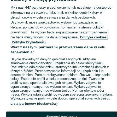
Zobacz Więcej
My i nasi
447
partnerzy przechowujemy lub uzyskujemy dostęp do
informacji na urządzeniu, takich jak unikalne identyfikatory w
Skorzystaj z największego serwisu ogłoszeniowego - Częstochowa i okolice! Kupuj to, czego pragniesz i sprzedawaj to, czego już nie potrzebujesz!
Zobacz Więc
plikach cookie w celu przetwarzania danych osobowych.
Użytkownik może zaakceptować wybory lub zarządzać nimi,
klikając poniżej lub w dowolnym momencie na stronie polityki
Mapa kategorii
prywatności. Te wybory będą sygnalizowane naszym partnerom i
Mapa miejscowości
nie będą miały wpływu na dane przeglądania.
Polityka cookies,
Mapa ministron
Polityka Prywatności
Wraz z naszymi partnerami przetwarzamy dane w celu
Popularne wyszukiwania
zapewnienia:
Użycie dokładnych danych geolokalizacyjnych. Aktywne
skanowanie charakterystyki urządzenia do celów identyfikacji.
Rozumienie odbiorców dzięki statystyce lub kombinacji danych z
różnych źródeł. Przechowywanie informacji na urządzeniu lub
dostęp do nich. Pomiar efektywności reklam. Rozwój i ulepszanie
usług. Tworzenie profili w celu personalizacji treści. Tworzenie
profili w celu spersonalizowanych reklam. Wykorzystywanie
ograniczonych danych do wyboru reklam. Wykorzystywanie
ograniczonych danych do wyboru treści. Pomiar efektywności
treści. Wykorzystanie profili do wyboru spersonalizowanych reklam.
Wykorzystywanie profili w celu doboru spersonalizowanych treści.
Lista partnerów (dostawców)
Akceptuj wszystkie