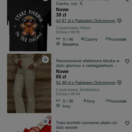
Ciacho, roz. S
Nowe
39 zł
43,87 zł z Pakietem Ochronnym
Częstochowa, Północ
Dzisiaj o 08:45
S / 46
Czarny
Pozostałe
Bawełna
Niesamowicie efektowna bluzka w
stylu glamour o niebagatelnym
design
Nowe
85 zł
91,48 zł z Pakietem Ochronnym
Częstochowa, Śródmieście
Dzisiaj o 08:44
S / 36
Inny
Pozostałe
Inny
Tuba konfetti czerwone płatki róż
ślub wesele