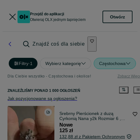
Przejdź do aplikacji
Otwórz
Otwieraj OLX jednym tapnięciem
Znajdź coś dla siebie
Filtry
·
1
Wybierz kategorię
Częstochowa
Dla Ciebie wszystko - Częstochowa i okolice!
Zobacz Więc
ZNALEŹLIŚMY
PONAD
1 000 OGŁOSZEŃ
Jak pozycjonowane są ogłoszenia?
Srebrny Pierścionek z duzą
Cyrkonią Nana y2k Rozmiar 6 ,
52mm
Nowe
125 zł
132,88 zł z Pakietem Ochronnym