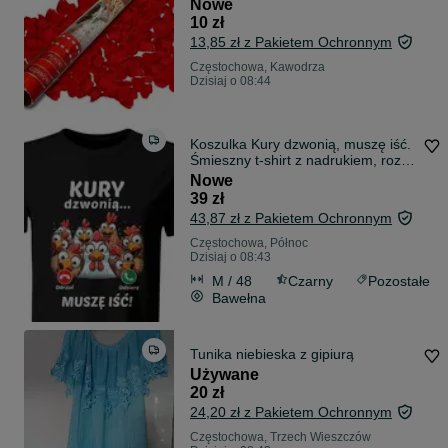
Nowe
10 zł
13,85 zł z Pakietem Ochronnym
Częstochowa, Kawodrza
Dzisiaj o 08:44
Koszulka Kury dzwonią, muszę iść.
Śmieszny t-shirt z nadrukiem, roz.
M
Nowe
39 zł
43,87 zł z Pakietem Ochronnym
Częstochowa, Północ
Dzisiaj o 08:43
M / 48
Czarny
Pozostałe
Bawełna
Tunika niebieska z gipiurą
Używane
20 zł
24,20 zł z Pakietem Ochronnym
Częstochowa, Trzech Wieszczów