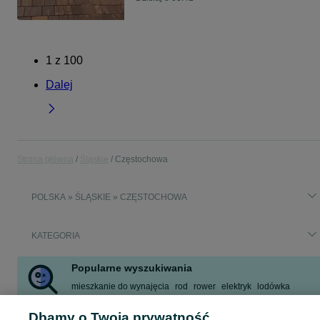
1
z
100
Dalej
Strona główna
Śląskie
Częstochowa
POLSKA » ŚLĄSKIE » CZĘSTOCHOWA
KATEGORIA
Popularne wyszukiwania
mieszkanie do wynajęcia
rod
rower
elektryk
lodówka
praca
klimatyzator
dom
Dbamy o Twoją prywatność