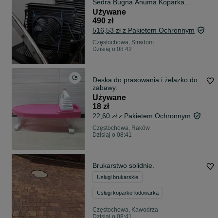
Sedra Bugna Anuma Koparka
Kryptowalut
Używane
490 zł
516,53 zł z Pakietem Ochronnym
Częstochowa, Stradom
Dzisiaj o 08:42
Deska do prasowania i żelazko do
zabawy.
Używane
18 zł
22,60 zł z Pakietem Ochronnym
Częstochowa, Raków
Dzisiaj o 08:41
Brukarstwo solidnie.
Usługi brukarskie
Usługi koparko-ładowarką
Częstochowa, Kawodrza
Dzisiaj o 08:41