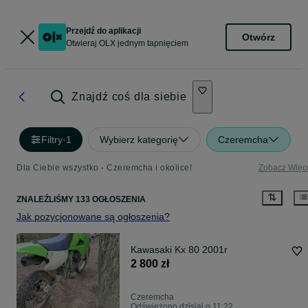
Przejdź do aplikacji
Otwórz
Otwieraj OLX jednym tapnięciem
Znajdź coś dla siebie
Filtry
·
1
Wybierz kategorię
Czeremcha
Dla Ciebie wszystko - Czeremcha i okolice!
Zobacz Więc
ZNALEŹLIŚMY 133 OGŁOSZENIA
Jak pozycjonowane są ogłoszenia?
Kawasaki Kx 80 2001r
2 800 zł
Czeremcha
Odświeżono dzisiaj o 11:22