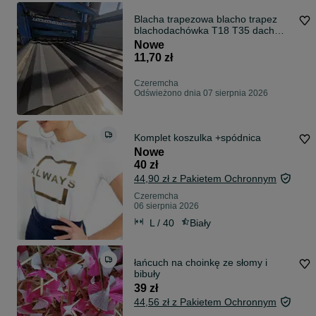
Blacha trapezowa blacho trapez
blachodachówka T18 T35 dach
TRANSPORT
Nowe
11,70 zł
Czeremcha
Odświeżono dnia 07 sierpnia 2026
Komplet koszulka +spódnica
Nowe
40 zł
44,90 zł z Pakietem Ochronnym
Czeremcha
06 sierpnia 2026
L / 40
Biały
łańcuch na choinkę ze słomy i
bibuły
39 zł
44,56 zł z Pakietem Ochronnym