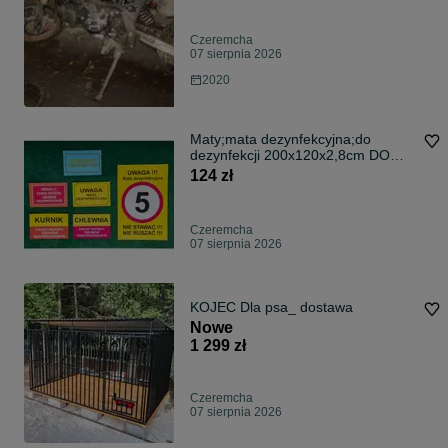
Czeremcha
07 sierpnia 2026
2020
Maty;mata dezynfekcyjna;do
dezynfekcji 200x120x2,8cm DO
NIECKI
124 zł
Czeremcha
07 sierpnia 2026
KOJEC Dla psa_ dostawa
Nowe
1 299 zł
Czeremcha
07 sierpnia 2026