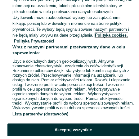
informacji na urządzeniu, takich jak unikalne identyfikatory w
KATEGORIA
plikach cookie w celu przetwarzania danych osobowych.
Użytkownik może zaakceptować wybory lub zarządzać nimi,
klikając poniżej lub w dowolnym momencie na stronie polityki
Skorzystaj z największego serwisu ogłoszeniowego - Czeremcha i okolice! Kupuj to, czego pragniesz i sprzedawaj to, czego już nie potrzebujesz!
Zobacz Więc
prywatności. Te wybory będą sygnalizowane naszym partnerom i
nie będą miały wpływu na dane przeglądania.
Polityka cookies,
Mapa kategorii
Polityka Prywatności
Mapa miejscowości
Wraz z naszymi partnerami przetwarzamy dane w celu
zapewnienia:
Mapa ministron
Użycie dokładnych danych geolokalizacyjnych. Aktywne
Popularne wyszukiwania
skanowanie charakterystyki urządzenia do celów identyfikacji.
Rozumienie odbiorców dzięki statystyce lub kombinacji danych z
różnych źródeł. Przechowywanie informacji na urządzeniu lub
dostęp do nich. Pomiar efektywności reklam. Rozwój i ulepszanie
usług. Tworzenie profili w celu personalizacji treści. Tworzenie
profili w celu spersonalizowanych reklam. Wykorzystywanie
ograniczonych danych do wyboru reklam. Wykorzystywanie
ograniczonych danych do wyboru treści. Pomiar efektywności
treści. Wykorzystanie profili do wyboru spersonalizowanych reklam.
Wykorzystywanie profili w celu doboru spersonalizowanych treści.
Lista partnerów (dostawców)
Akceptuj wszystkie