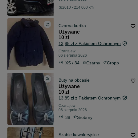
2010 - 214 000 km
Czarna kurtka
Używane
10 zł
13,85 zł z Pakietem Ochronnym
Czartajew
06 sierpnia 2026
XS / 34
Czarny
Cropp
Buty na obcasie
Używane
10 zł
13,85 zł z Pakietem Ochronnym
Czartajew
06 sierpnia 2026
38
Srebrny
Szable kawaleryjskie