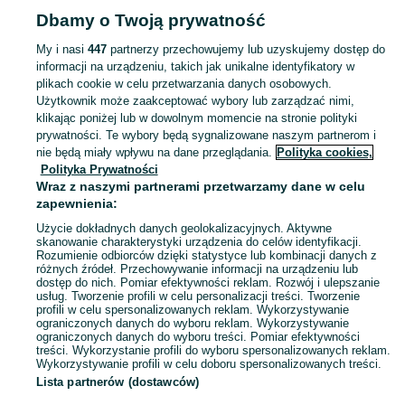
Dbamy o Twoją prywatność
Strona główna
Podlaskie
Czartajew
My i nasi
447
partnerzy przechowujemy lub uzyskujemy dostęp do
informacji na urządzeniu, takich jak unikalne identyfikatory w
KATEGORIA
plikach cookie w celu przetwarzania danych osobowych.
Użytkownik może zaakceptować wybory lub zarządzać nimi,
Skorzystaj z największego serwisu ogłoszeniowego - Czartajew i okolice! Kupuj to, czego pragniesz i sprzedawaj to, czego już nie potrzebujesz!
Zobacz Więc
klikając poniżej lub w dowolnym momencie na stronie polityki
prywatności. Te wybory będą sygnalizowane naszym partnerom i
nie będą miały wpływu na dane przeglądania.
Polityka cookies,
Mapa kategorii
Polityka Prywatności
Mapa miejscowości
Wraz z naszymi partnerami przetwarzamy dane w celu
zapewnienia:
Mapa ministron
Użycie dokładnych danych geolokalizacyjnych. Aktywne
Popularne wyszukiwania
skanowanie charakterystyki urządzenia do celów identyfikacji.
Rozumienie odbiorców dzięki statystyce lub kombinacji danych z
różnych źródeł. Przechowywanie informacji na urządzeniu lub
dostęp do nich. Pomiar efektywności reklam. Rozwój i ulepszanie
usług. Tworzenie profili w celu personalizacji treści. Tworzenie
profili w celu spersonalizowanych reklam. Wykorzystywanie
ograniczonych danych do wyboru reklam. Wykorzystywanie
ograniczonych danych do wyboru treści. Pomiar efektywności
treści. Wykorzystanie profili do wyboru spersonalizowanych reklam.
Wykorzystywanie profili w celu doboru spersonalizowanych treści.
Lista partnerów (dostawców)