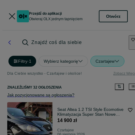
Przejdź do aplikacji
Otwórz
Otwieraj OLX jednym tapnięciem
Znajdź coś dla siebie
Filtry
·
1
Wybierz kategorię
Czartajew
Dla Ciebie wszystko - Czartajew i okolice!
Zobacz Więc
ZNALEŹLIŚMY 32 OGŁOSZENIA
Jak pozycjonowane są ogłoszenia?
Seat Altea 1.2 TSI Style Ecomotive
Klimatyzacja Super Stan Nowe
Opony
14 900 zł
Czartajew
06 sierpnia 2026