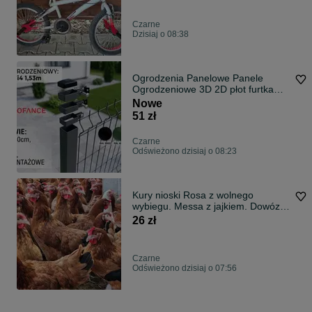
Czarne
Dzisiaj o 08:38
Ogrodzenia Panelowe Panele
Ogrodzeniowe 3D 2D płot furtka
brama płot
Nowe
51 zł
Czarne
Odświeżono dzisiaj o 08:23
Kury nioski Rosa z wolnego
wybiegu. Messa z jajkiem. Dowóz
Gratis.
26 zł
Czarne
Odświeżono dzisiaj o 07:56