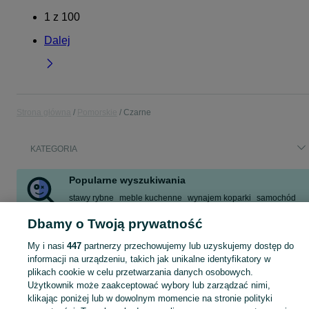
1
z
100
Dalej
Strona główna
Pomorskie
Czarne
KATEGORIA
Popularne wyszukiwania
stawy rybne
meble kuchenne
wynajem koparki
samochód
orbitrek
nad jeziorem
stawy
przyczepa kempingowa
Dbamy o Twoją prywatność
Zobacz Więcej
My i nasi
447
partnerzy przechowujemy lub uzyskujemy dostęp do
informacji na urządzeniu, takich jak unikalne identyfikatory w
Skorzystaj z największego serwisu ogłoszeniowego - Czarne i okolice! Kupuj to, czego pragniesz i sprzedawaj to, czego już nie potrzebujesz!
Zobacz Więc
plikach cookie w celu przetwarzania danych osobowych.
Użytkownik może zaakceptować wybory lub zarządzać nimi,
klikając poniżej lub w dowolnym momencie na stronie polityki
Mapa kategorii