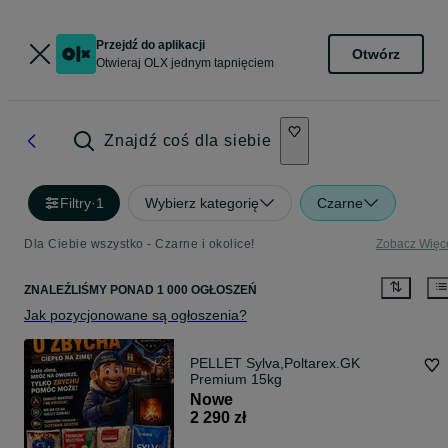
Przejdź do aplikacji
Otwórz
Otwieraj OLX jednym tapnięciem
Znajdź coś dla siebie
Filtry
·
1
Wybierz kategorię
Czarne
Dla Ciebie wszystko - Czarne i okolice!
Zobacz Więc
ZNALEŹLIŚMY
PONAD
1 000 OGŁOSZEŃ
Jak pozycjonowane są ogłoszenia?
PELLET Sylva,Poltarex.GK
Premium 15kg
Nowe
2 290 zł