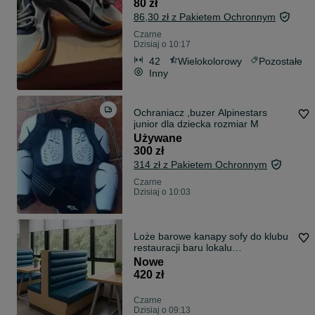
80 zł
86,30 zł z Pakietem Ochronnym
Czarne
Dzisiaj o 10:17
42
Wielokolorowy
Pozostałe
Inny
Ochraniacz ,buzer Alpinestars
junior dla dziecka rozmiar M
Używane
300 zł
314 zł z Pakietem Ochronnym
Czarne
Dzisiaj o 10:03
Loże barowe kanapy sofy do klubu
restauracji baru lokalu
PRODUCENT
Nowe
420 zł
Czarne
Dzisiaj o 09:13