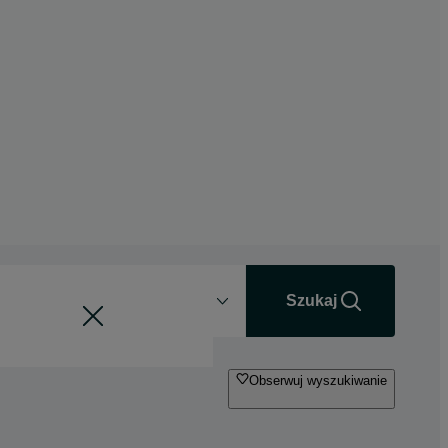
Odległość
+0 km
Szukaj
Obserwuj wyszukiwanie