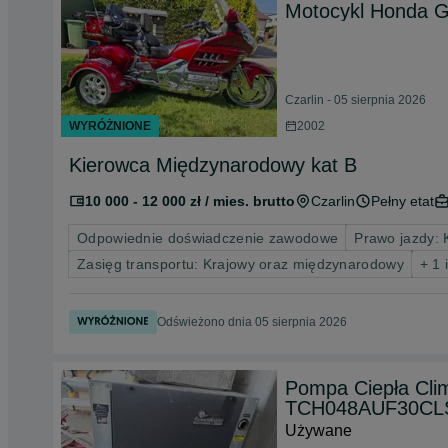
Motocykl Honda G
Czarlin - 05 sierpnia 2026
WYRÓŻNIONE
2002
Kierowca Międzynarodowy kat B
10 000 - 12 000 zł / mies. brutto
Czarlin
Pełny etat
Odpowiednie doświadczenie zawodowe
Prawo jazdy: 
Zasięg transportu: Krajowy oraz międzynarodowy
+ 1 
Odświeżono dnia 05 sierpnia 2026
Pompa Ciepła Cli
TCH048AUF30CL
Używane