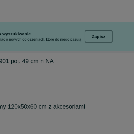
to wyszukiwanie
Zapisz
ać o nowych ogłoszeniach, które do niego pasują.
901 poj. 49 cm n NA
amy 120x50x60 cm z akcesoriami