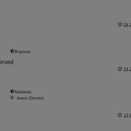
24,
Brązowy
erved
24,
Niebieski
Jeans (Denim)
13,