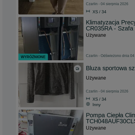
Czarlin - 04 sierpnia 2026
XS / 34
Klimatyzacja Prec
CR035RA - Szafa 
Używane
Czarlin - Odświeżono dnia 04
WYRÓŻNIONE
Bluza sportowa s
Używane
Czarlin - 04 sierpnia 2026
XS / 34
Inny
Pompa Ciepła Cli
TCH048AUF30CL
Używane