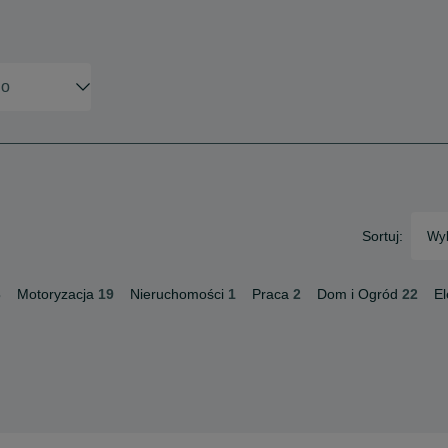
Sortuj:
Wyb
3
Motoryzacja
19
Nieruchomości
1
Praca
2
Dom i Ogród
22
El