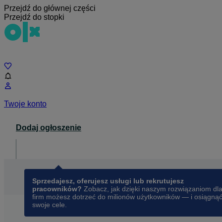
Przejdź do głównej części
Przejdź do stopki
Czat
Twoje konto
Dodaj ogłoszenie
Dla biznesu
opens in a new tab
Sprzedajesz, oferujesz usługi lub rekrutujesz
pracowników?
Zobacz, jak dzięki naszym rozwiązaniom dl
firm możesz dotrzeć do milionów użytkowników — i osiągną
swoje cele.