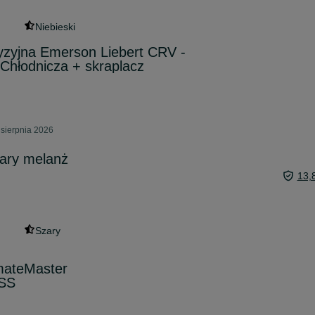
Niebieski
yzyjna Emerson Liebert CRV -
Chłodnicza + skraplacz
 sierpnia 2026
zary melanż
13,
Szary
mateMaster
SS