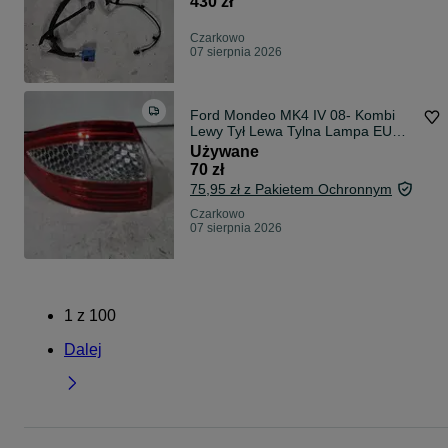
430 zł
Czarkowo
07 sierpnia 2026
Ford Mondeo MK4 IV 08- Kombi
Lewy Tył Lewa Tylna Lampa EU
Oryg WLKP
Używane
70 zł
75,95 zł z Pakietem Ochronnym
Czarkowo
07 sierpnia 2026
1
z
100
Dalej