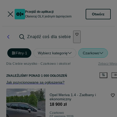
Przejdź do aplikacji
Otwórz
Otwieraj OLX jednym tapnięciem
Znajdź coś dla siebie
Filtry
·
1
Wybierz kategorię
Czarkowo
Dla Ciebie wszystko - Czarkowo i okolice!
Zobacz Więc
ZNALEŹLIŚMY
PONAD
1 000 OGŁOSZEŃ
Jak pozycjonowane są ogłoszenia?
Opel Meriva 1.4 - Zadbany i
ekonomiczny
18 900 zł
Czarkowo
07 sierpnia 2026