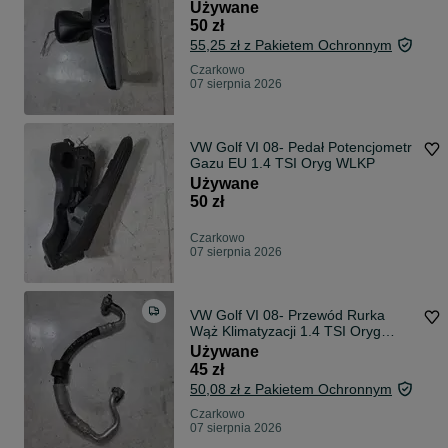
Oryg WLKP
Używane
50 zł
55,25 zł z Pakietem Ochronnym
Czarkowo
07 sierpnia 2026
VW Golf VI 08- Pedał Potencjometr
Gazu EU 1.4 TSI Oryg WLKP
Używane
50 zł
Czarkowo
07 sierpnia 2026
VW Golf VI 08- Przewód Rurka
Wąż Klimatyzacji 1.4 TSI Oryg
WLKP
Używane
45 zł
50,08 zł z Pakietem Ochronnym
Czarkowo
07 sierpnia 2026