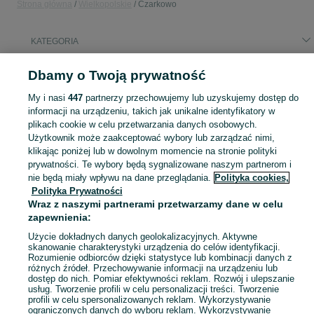
Strona główna
Wielkopolskie
Czarkowo
KATEGORIA
Popularne wyszukiwania
Dbamy o Twoją prywatność
trek madone
trek madone 48
kolarzówka
My i nasi
447
partnerzy przechowujemy lub uzyskujemy dostęp do
silnik honda jazz 14
rower szosowy
traktorek
informacji na urządzeniu, takich jak unikalne identyfikatory w
plikach cookie w celu przetwarzania danych osobowych.
Użytkownik może zaakceptować wybory lub zarządzać nimi,
Skorzystaj z największego serwisu ogłoszeniowego - Czarkowo i okolice! Kupuj to, czego pragniesz i sprzedawaj to, czego już nie potrzebujesz!
Zobacz Więc
klikając poniżej lub w dowolnym momencie na stronie polityki
prywatności. Te wybory będą sygnalizowane naszym partnerom i
nie będą miały wpływu na dane przeglądania.
Polityka cookies,
Mapa kategorii
Polityka Prywatności
Mapa miejscowości
Wraz z naszymi partnerami przetwarzamy dane w celu
Mapa ministron
zapewnienia:
Popularne wyszukiwania
Użycie dokładnych danych geolokalizacyjnych. Aktywne
skanowanie charakterystyki urządzenia do celów identyfikacji.
Rozumienie odbiorców dzięki statystyce lub kombinacji danych z
różnych źródeł. Przechowywanie informacji na urządzeniu lub
dostęp do nich. Pomiar efektywności reklam. Rozwój i ulepszanie
usług. Tworzenie profili w celu personalizacji treści. Tworzenie
profili w celu spersonalizowanych reklam. Wykorzystywanie
ograniczonych danych do wyboru reklam. Wykorzystywanie