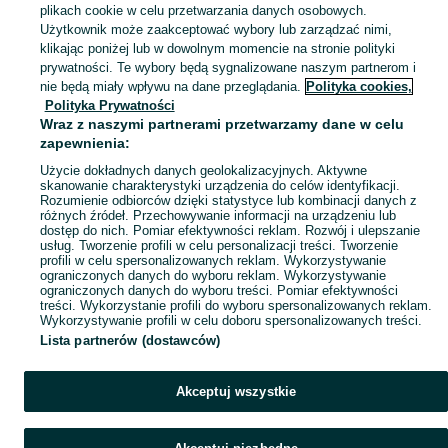
plikach cookie w celu przetwarzania danych osobowych.
215 50 17
komoda
195 65 15
junak 125
tylna os berlingo
Użytkownik może zaakceptować wybory lub zarządzać nimi,
c3 aircross reling
ławy antyczne
skrzynia drewniana
klikając poniżej lub w dowolnym momencie na stronie polityki
prywatności. Te wybory będą sygnalizowane naszym partnerom i
Zobacz Więcej
nie będą miały wpływu na dane przeglądania.
Polityka cookies,
Polityka Prywatności
Skorzystaj z największego serwisu ogłoszeniowego - Czacz i okolice! Kupuj to, czego pragniesz i sprzedawaj to, czego już nie potrzebujesz!
Zobacz Więc
Wraz z naszymi partnerami przetwarzamy dane w celu
zapewnienia:
Mapa kategorii
Użycie dokładnych danych geolokalizacyjnych. Aktywne
skanowanie charakterystyki urządzenia do celów identyfikacji.
Mapa miejscowości
Rozumienie odbiorców dzięki statystyce lub kombinacji danych z
różnych źródeł. Przechowywanie informacji na urządzeniu lub
Mapa ministron
dostęp do nich. Pomiar efektywności reklam. Rozwój i ulepszanie
Popularne wyszukiwania
usług. Tworzenie profili w celu personalizacji treści. Tworzenie
profili w celu spersonalizowanych reklam. Wykorzystywanie
ograniczonych danych do wyboru reklam. Wykorzystywanie
ograniczonych danych do wyboru treści. Pomiar efektywności
treści. Wykorzystanie profili do wyboru spersonalizowanych reklam.
Wykorzystywanie profili w celu doboru spersonalizowanych treści.
Lista partnerów (dostawców)
Akceptuj wszystkie