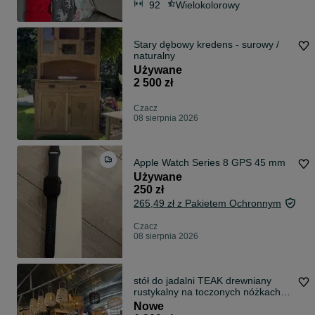
92
Wielokolorowy
Stary dębowy kredens - surowy /
naturalny
Używane
2 500 zł
Czacz
08 sierpnia 2026
Apple Watch Series 8 GPS 45 mm
Używane
250 zł
265,49 zł z Pakietem Ochronnym
Czacz
08 sierpnia 2026
stół do jadalni TEAK drewniany
rustykalny na toczonych nóżkach
200cm Farmhouse
Nowe