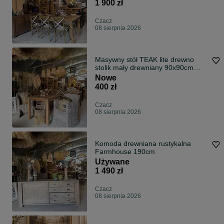
1 900 zł
Czacz
08 sierpnia 2026
Masywny stół TEAK lite drewno
stolik mały drewniany 90x90cm
ogrodowy/ na taras
Nowe
400 zł
Czacz
08 sierpnia 2026
Komoda drewniana rustykalna
Farmhouse 190cm
Używane
1 490 zł
Czacz
08 sierpnia 2026