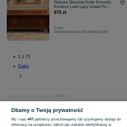
Stylowa Skrzynia Kufer Komoda
Kredens Lwie Łapy Uniakt Po
Renowacji
970 zł
Czacz
Odświeżono dnia 08 sierpnia 2026
1
z
73
Dalej
Strona główna
Wielkopolskie
Czacz
Dbamy o Twoją prywatność
KATEGORIA
My i nasi
447
partnerzy przechowujemy lub uzyskujemy dostęp do
Popularne wyszukiwania
informacji na urządzeniu, takich jak unikalne identyfikatory w