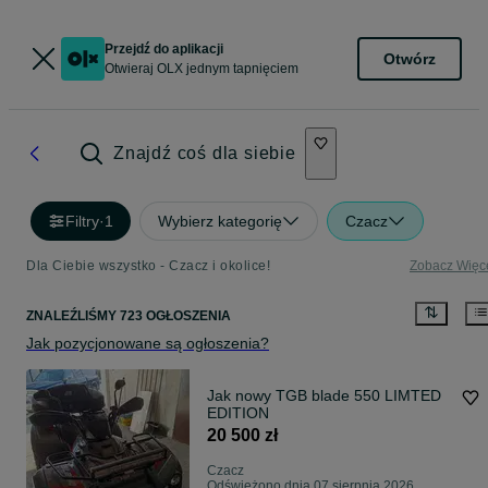
Przejdź do aplikacji
Otwórz
Otwieraj OLX jednym tapnięciem
Znajdź coś dla siebie
Filtry
·
1
Wybierz kategorię
Czacz
Dla Ciebie wszystko - Czacz i okolice!
Zobacz Więc
ZNALEŹLIŚMY 723 OGŁOSZENIA
Jak pozycjonowane są ogłoszenia?
Jak nowy TGB blade 550 LIMTED
EDITION
20 500 zł
Czacz
Odświeżono dnia 07 sierpnia 2026