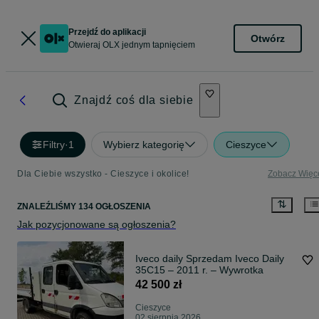
Przejdź do aplikacji
Otwórz
Otwieraj OLX jednym tapnięciem
Znajdź coś dla siebie
Filtry
·
1
Wybierz kategorię
Cieszyce
Dla Ciebie wszystko - Cieszyce i okolice!
Zobacz Więc
ZNALEŹLIŚMY 134 OGŁOSZENIA
Jak pozycjonowane są ogłoszenia?
Iveco daily Sprzedam Iveco Daily
35C15 – 2011 r. – Wywrotka
42 500 zł
Cieszyce
02 sierpnia 2026