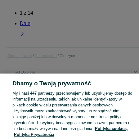
1
z
14
Dalej
Strona główna
Dolnośląskie
Cieszyce
KATEGORIA
Dbamy o Twoją prywatność
Popularne wyszukiwania
My i nasi
447
partnerzy przechowujemy lub uzyskujemy dostęp do
parasol ogrodowy
informacji na urządzeniu, takich jak unikalne identyfikatory w
plikach cookie w celu przetwarzania danych osobowych.
Użytkownik może zaakceptować wybory lub zarządzać nimi,
Skorzystaj z największego serwisu ogłoszeniowego - Cieszyce i okolice! Kupuj to, czego pragniesz i sprzedawaj to, czego już nie potrzebujesz!
Zobacz Więc
klikając poniżej lub w dowolnym momencie na stronie polityki
prywatności. Te wybory będą sygnalizowane naszym partnerom i
Mapa kategorii
nie będą miały wpływu na dane przeglądania.
Polityka cookies,
Polityka Prywatności
Mapa miejscowości