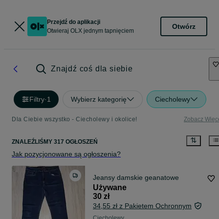
Przejdź do aplikacji
Otwórz
Otwieraj OLX jednym tapnięciem
Znajdź coś dla siebie
Filtry
·
1
Wybierz kategorię
Ciecholewy
Dla Ciebie wszystko - Ciecholewy i okolice!
Zobacz Więc
ZNALEŹLIŚMY 317 OGŁOSZEŃ
Jak pozycjonowane są ogłoszenia?
Jeansy damskie geanatowe
Używane
30 zł
34,55 zł z Pakietem Ochronnym
Ciecholewy