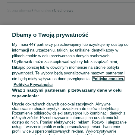
Strona główna
Pomorskie
Ciecholewy
KATEGORIA
Dbamy o Twoją prywatność
Popularne wyszukiwania
My i nasi
447
partnerzy przechowujemy lub uzyskujemy dostęp do
okap kuchenny
butla do gazu
informacji na urządzeniu, takich jak unikalne identyfikatory w
plikach cookie w celu przetwarzania danych osobowych.
Użytkownik może zaakceptować wybory lub zarządzać nimi,
Skorzystaj z największego serwisu ogłoszeniowego - Ciecholewy i okolice! Kupuj to, czego pragniesz i sprzedawaj to, czego już nie potrzebujesz!
Zobacz Więc
klikając poniżej lub w dowolnym momencie na stronie polityki
prywatności. Te wybory będą sygnalizowane naszym partnerom i
nie będą miały wpływu na dane przeglądania.
Polityka cookies,
Mapa kategorii
Polityka Prywatności
Mapa miejscowości
Wraz z naszymi partnerami przetwarzamy dane w celu
Mapa ministron
zapewnienia:
Popularne wyszukiwania
Użycie dokładnych danych geolokalizacyjnych. Aktywne
skanowanie charakterystyki urządzenia do celów identyfikacji.
Rozumienie odbiorców dzięki statystyce lub kombinacji danych z
różnych źródeł. Przechowywanie informacji na urządzeniu lub
dostęp do nich. Pomiar efektywności reklam. Rozwój i ulepszanie
usług. Tworzenie profili w celu personalizacji treści. Tworzenie
profili w celu spersonalizowanych reklam. Wykorzystywanie