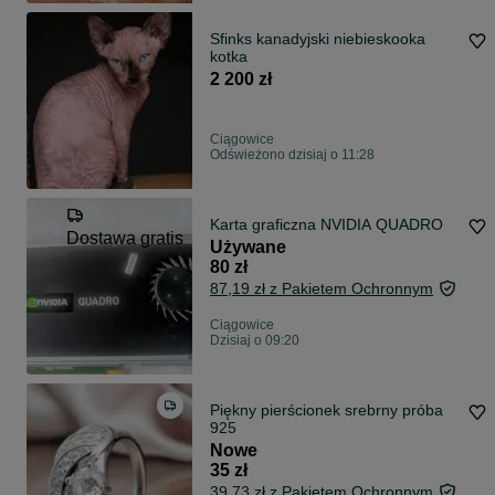
Sfinks kanadyjski niebieskooka
kotka
2 200 zł
Ciągowice
Odświeżono dzisiaj o 11:28
Karta graficzna NVIDIA QUADRO
Dostawa gratis
Używane
80 zł
87,19 zł z Pakietem Ochronnym
Ciągowice
Dzisiaj o 09:20
Piękny pierścionek srebrny próba
925
Nowe
35 zł
39,73 zł z Pakietem Ochronnym