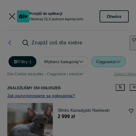
Przejdź do aplikacji
Otwórz
Otwieraj OLX jednym tapnięciem
Znajdź coś dla siebie
Filtry
·
1
Wybierz kategorię
Ciągowice
Dla Ciebie wszystko - Ciągowice i okolice!
Zobacz Więc
ZNALEŹLIŚMY 350 OGŁOSZEŃ
Jak pozycjonowane są ogłoszenia?
Sfinks Kanadyjski Niebieski
2 999 zł