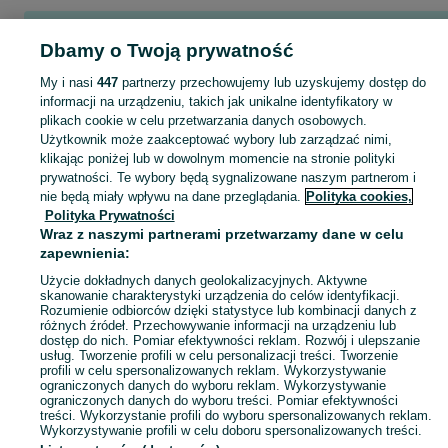
Popularne wyszukiwania
Dbamy o Twoją prywatność
pszczoły sprzedam
dzialki budowlane
akumulator 105ah varta
My i nasi
447
partnerzy przechowujemy lub uzyskujemy dostęp do
informacji na urządzeniu, takich jak unikalne identyfikatory w
plikach cookie w celu przetwarzania danych osobowych.
Skorzystaj z największego serwisu ogłoszeniowego - Ciągowice i okolice! Kupuj to, czego pragniesz i sprzedawaj to, czego już nie potrzebujesz!
Zobacz Więc
Użytkownik może zaakceptować wybory lub zarządzać nimi,
klikając poniżej lub w dowolnym momencie na stronie polityki
prywatności. Te wybory będą sygnalizowane naszym partnerom i
Mapa kategorii
nie będą miały wpływu na dane przeglądania.
Polityka cookies,
Mapa miejscowości
Polityka Prywatności
Mapa ministron
Wraz z naszymi partnerami przetwarzamy dane w celu
zapewnienia:
Popularne wyszukiwania
Użycie dokładnych danych geolokalizacyjnych. Aktywne
skanowanie charakterystyki urządzenia do celów identyfikacji.
Rozumienie odbiorców dzięki statystyce lub kombinacji danych z
różnych źródeł. Przechowywanie informacji na urządzeniu lub
dostęp do nich. Pomiar efektywności reklam. Rozwój i ulepszanie
usług. Tworzenie profili w celu personalizacji treści. Tworzenie
profili w celu spersonalizowanych reklam. Wykorzystywanie
ograniczonych danych do wyboru reklam. Wykorzystywanie
ograniczonych danych do wyboru treści. Pomiar efektywności
treści. Wykorzystanie profili do wyboru spersonalizowanych reklam.
Wykorzystywanie profili w celu doboru spersonalizowanych treści.