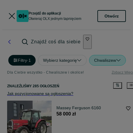
Przejdź do aplikacji
Otwórz
Otwieraj OLX jednym tapnięciem
Znajdź coś dla siebie
Filtry
·
1
Wybierz kategorię
Chwaliszew
Dla Ciebie wszystko - Chwaliszew i okolice!
Zobacz Więc
ZNALEŹLIŚMY 285 OGŁOSZEŃ
Jak pozycjonowane są ogłoszenia?
Massey Ferguson 6160
58 000 zł