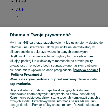
1
z
29
Dalej
Dbamy o Twoją prywatność
Strona główna
Wielkopolskie
Chwaliszew
My i nasi
447
partnerzy przechowujemy lub uzyskujemy dostęp do
informacji na urządzeniu, takich jak unikalne identyfikatory w
KATEGORIA
plikach cookie w celu przetwarzania danych osobowych.
Użytkownik może zaakceptować wybory lub zarządzać nimi,
Skorzystaj z największego serwisu ogłoszeniowego - Chwaliszew i okolice! Kupuj to, czego pragniesz i sprzedawaj to, czego już nie potrzebujesz!
Zobacz Więc
klikając poniżej lub w dowolnym momencie na stronie polityki
prywatności. Te wybory będą sygnalizowane naszym partnerom i
nie będą miały wpływu na dane przeglądania.
Polityka cookies,
Mapa kategorii
Polityka Prywatności
Mapa miejscowości
Wraz z naszymi partnerami przetwarzamy dane w celu
Mapa ministron
zapewnienia:
Popularne wyszukiwania
Użycie dokładnych danych geolokalizacyjnych. Aktywne
skanowanie charakterystyki urządzenia do celów identyfikacji.
Rozumienie odbiorców dzięki statystyce lub kombinacji danych z
różnych źródeł. Przechowywanie informacji na urządzeniu lub
dostęp do nich. Pomiar efektywności reklam. Rozwój i ulepszanie