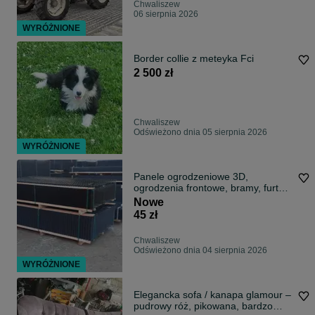
Chwaliszew
06 sierpnia 2026
WYRÓŻNIONE
Border collie z meteyka Fci
2 500 zł
Chwaliszew
Odświeżono dnia 05 sierpnia 2026
WYRÓŻNIONE
Panele ogrodzeniowe 3D,
ogrodzenia frontowe, bramy, furtki
ocynk/kolor
Nowe
45 zł
Chwaliszew
Odświeżono dnia 04 sierpnia 2026
WYRÓŻNIONE
Elegancka sofa / kanapa glamour –
pudrowy róż, pikowana, bardzo