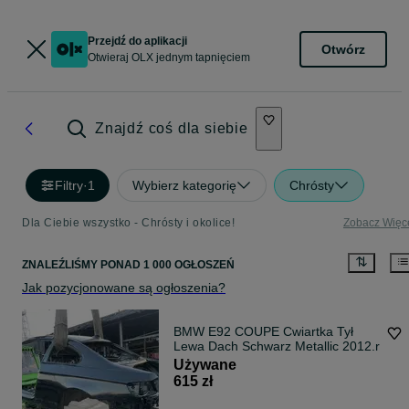
Przejdź do aplikacji
Otwórz
Otwieraj OLX jednym tapnięciem
Znajdź coś dla siebie
Filtry
·
1
Wybierz kategorię
Chrósty
Dla Ciebie wszystko - Chrósty i okolice!
Zobacz Więc
ZNALEŹLIŚMY
PONAD
1 000 OGŁOSZEŃ
Jak pozycjonowane są ogłoszenia?
BMW E92 COUPE Cwiartka Tył
Lewa Dach Schwarz Metallic 2012.r
Używane
615 zł