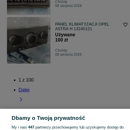
Chrósty
08 sierpnia 2026
PANEL KLIMATYZACJI OPEL
ASTRA H 13245121
Używane
100 zł
Chrósty
08 sierpnia 2026
1
z
100
Dalej
Dbamy o Twoją prywatność
Strona główna
Opolskie
Chrósty
My i nasi
447
partnerzy przechowujemy lub uzyskujemy dostęp do