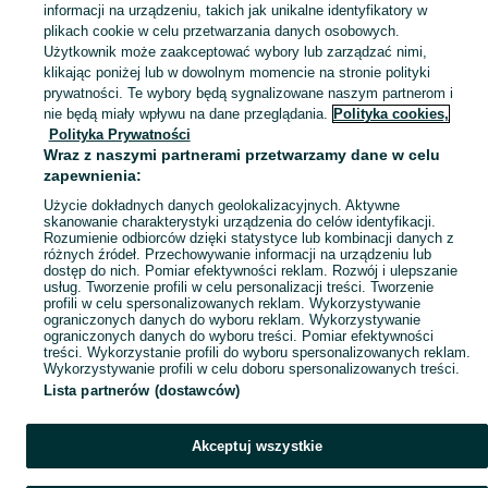
informacji na urządzeniu, takich jak unikalne identyfikatory w
KATEGORIA
plikach cookie w celu przetwarzania danych osobowych.
Użytkownik może zaakceptować wybory lub zarządzać nimi,
klikając poniżej lub w dowolnym momencie na stronie polityki
Skorzystaj z największego serwisu ogłoszeniowego - Chrósty i okolice! Kupuj to, czego pragniesz i sprzedawaj to, czego już nie potrzebujesz!
Zobacz Więc
prywatności. Te wybory będą sygnalizowane naszym partnerom i
nie będą miały wpływu na dane przeglądania.
Polityka cookies,
Mapa kategorii
Polityka Prywatności
Mapa miejscowości
Wraz z naszymi partnerami przetwarzamy dane w celu
zapewnienia:
Mapa ministron
Użycie dokładnych danych geolokalizacyjnych. Aktywne
Popularne wyszukiwania
skanowanie charakterystyki urządzenia do celów identyfikacji.
Rozumienie odbiorców dzięki statystyce lub kombinacji danych z
różnych źródeł. Przechowywanie informacji na urządzeniu lub
dostęp do nich. Pomiar efektywności reklam. Rozwój i ulepszanie
usług. Tworzenie profili w celu personalizacji treści. Tworzenie
profili w celu spersonalizowanych reklam. Wykorzystywanie
ograniczonych danych do wyboru reklam. Wykorzystywanie
ograniczonych danych do wyboru treści. Pomiar efektywności
treści. Wykorzystanie profili do wyboru spersonalizowanych reklam.
Wykorzystywanie profili w celu doboru spersonalizowanych treści.
Lista partnerów (dostawców)
Akceptuj wszystkie