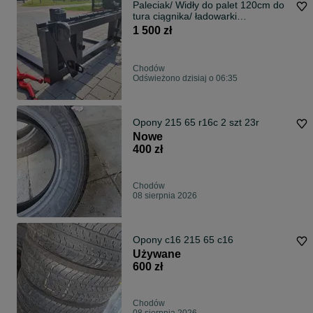
Paleciak/ Widły do palet 120cm do
tura ciągnika/ ładowarki
WZMOCNIONY
1 500 zł
Chodów
Odświeżono dzisiaj o 06:35
Opony 215 65 r16c 2 szt 23r
Nowe
400 zł
Chodów
08 sierpnia 2026
Opony c16 215 65 c16
Używane
600 zł
Chodów