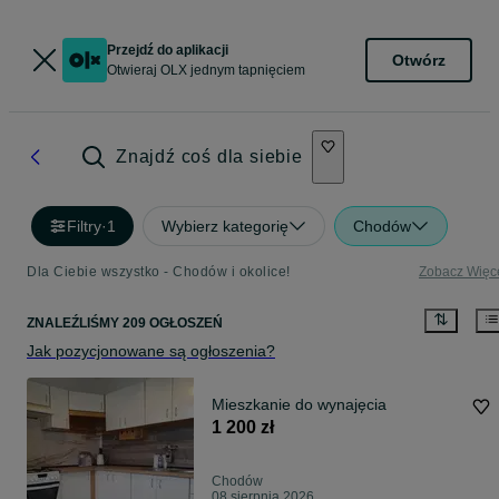
Przejdź do aplikacji
Otwórz
Otwieraj OLX jednym tapnięciem
Znajdź coś dla siebie
Filtry
·
1
Wybierz kategorię
Chodów
Dla Ciebie wszystko - Chodów i okolice!
Zobacz Więc
ZNALEŹLIŚMY 209 OGŁOSZEŃ
Jak pozycjonowane są ogłoszenia?
Mieszkanie do wynajęcia
1 200 zł
Chodów
08 sierpnia 2026