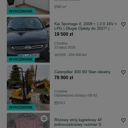
80 m²
WYRÓŻNIONE
Kia Sportage II, 2009 r. | 2.0 16V +
LPG | Długie Opłaty do 2027! |
Czarny SUV czekam na Wasze
19 500 zł
oferty kupna
Chodów
23 lipca 2026
2009 - 294 000 km
WYRÓŻNIONE
Caterpillar 300.9D Stan idealny
78 900 zł
Chodów
Odświeżono dzisiaj o 09:42
2021
WYRÓŻNIONE
Różowy strój kąpielowy 4F
jednoczęściowy rozmiar S