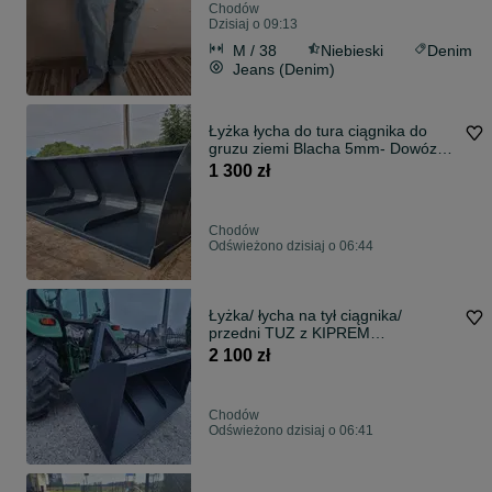
Chodów
Dzisiaj o 09:13
M / 38
Niebieski
Denim
Jeans (Denim)
Łyżka łycha do tura ciągnika do
gruzu ziemi Blacha 5mm- Dowóz
pod dom
1 300 zł
Chodów
Odświeżono dzisiaj o 06:44
Łyżka/ łycha na tył ciągnika/
przedni TUZ z KIPREM
HYDRAULICZNYM dowóz
2 100 zł
Chodów
Odświeżono dzisiaj o 06:41