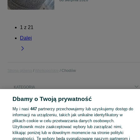
08 sierpnia 2026
1
z
21
Dalej
Strona główna
Wielkopolskie
Chodów
KATEGORIA
Dbamy o Twoją prywatność
Popularne wyszukiwania
My i nasi
447
partnerzy przechowujemy lub uzyskujemy dostęp do
drzwi ażurowe
poręcz drewniana
galaxy s25
informacji na urządzeniu, takich jak unikalne identyfikatory w
plikach cookie w celu przetwarzania danych osobowych.
Użytkownik może zaakceptować wybory lub zarządzać nimi,
Skorzystaj z największego serwisu ogłoszeniowego - Chodów i okolice! Kupuj to, czego pragniesz i sprzedawaj to, czego już nie potrzebujesz!
Zobacz Więc
klikając poniżej lub w dowolnym momencie na stronie polityki
prywatności. Te wybory będą sygnalizowane naszym partnerom i