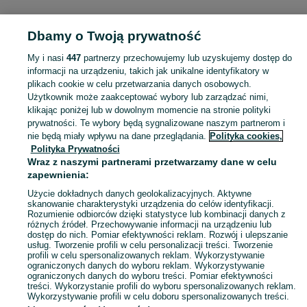
Dbamy o Twoją prywatność
Strona główna
Lubuskie
Chlebów
My i nasi
447
partnerzy przechowujemy lub uzyskujemy dostęp do
informacji na urządzeniu, takich jak unikalne identyfikatory w
KATEGORIA
plikach cookie w celu przetwarzania danych osobowych.
Użytkownik może zaakceptować wybory lub zarządzać nimi,
Skorzystaj z największego serwisu ogłoszeniowego - Chlebów i okolice! Kupuj to, czego pragniesz i sprzedawaj to, czego już nie potrzebujesz!
Zobacz Więc
klikając poniżej lub w dowolnym momencie na stronie polityki
prywatności. Te wybory będą sygnalizowane naszym partnerom i
nie będą miały wpływu na dane przeglądania.
Polityka cookies,
Mapa kategorii
Polityka Prywatności
Mapa miejscowości
Wraz z naszymi partnerami przetwarzamy dane w celu
zapewnienia:
Mapa ministron
Popularne wyszukiwania
Użycie dokładnych danych geolokalizacyjnych. Aktywne
skanowanie charakterystyki urządzenia do celów identyfikacji.
Rozumienie odbiorców dzięki statystyce lub kombinacji danych z
różnych źródeł. Przechowywanie informacji na urządzeniu lub
dostęp do nich. Pomiar efektywności reklam. Rozwój i ulepszanie
usług. Tworzenie profili w celu personalizacji treści. Tworzenie
profili w celu spersonalizowanych reklam. Wykorzystywanie
ograniczonych danych do wyboru reklam. Wykorzystywanie
ograniczonych danych do wyboru treści. Pomiar efektywności
treści. Wykorzystanie profili do wyboru spersonalizowanych reklam.
Wykorzystywanie profili w celu doboru spersonalizowanych treści.