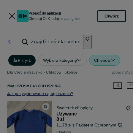
Przejdź do aplikacji
Otwórz
Otwieraj OLX jednym tapnięciem
Znajdź coś dla siebie
Filtry
·
1
Wybierz kategorię
Chlebów
Dla Ciebie wszystko - Chlebów i okolice!
Zobacz Więc
ZNALEŹLIŚMY 43 OGŁOSZENIA
Jak pozycjonowane są ogłoszenia?
Sweterek chłopięcy
Używane
8 zł
11,78 zł z Pakietem Ochronnym
Chlebów