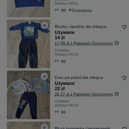
Dzisiaj o 08:21
98
Granatowy
Bluzka i spodnie dla chłopca
Używane
14 zł
17,99 zł z Pakietem Ochronnym
Chlebów
Dzisiaj o 08:19
98
Dres psi patrol dał chłopca
Używane
22 zł
26,27 zł z Pakietem Ochronnym
Chlebów
Dzisiaj o 08:18
98
Bluza bomberka i bezrękawnik