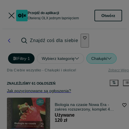
Przejdź do aplikacji
Otwórz
Otwieraj OLX jednym tapnięciem
Znajdź coś dla siebie
Filtry
·
1
Wybierz kategorię
Chałupki
Dla Ciebie wszystko - Chałupki i okolice!
Zobacz Więc
ZNALEŹLIŚMY 61 OGŁOSZEŃ
Jak pozycjonowane są ogłoszenia?
Biologia na czasie Nowa Era -
zakres rozszerzony, komplet 4
tomów
Używane
120 zł