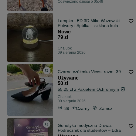
Odświeżono dzisiaj o 05:49
Lampka LED 3D Mike Wazowski –
Potwory i Spółka – szklana kula
Plexido
Nowe
79 zł
Chałupki
09 sierpnia 2026
Czarne czółenka Vices, rozm. 39
Używane
50 zł
55,25 zł z Pakietem Ochronnym
Chałupki
09 sierpnia 2026
39
Czarny
Zamsz
Genetyka medyczna Drewa.
Podręcznik dla studentów – Edra