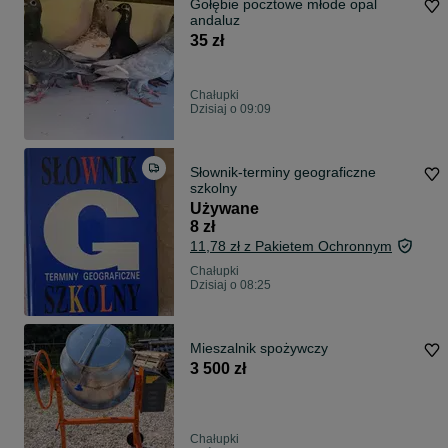
Gołębie pocztowe młode opal
andaluz
35 zł
Chałupki
Dzisiaj o 09:09
Słownik-terminy geograficzne
szkolny
Używane
8 zł
11,78 zł z Pakietem Ochronnym
Chałupki
Dzisiaj o 08:25
Mieszalnik spożywczy
3 500 zł
Chałupki