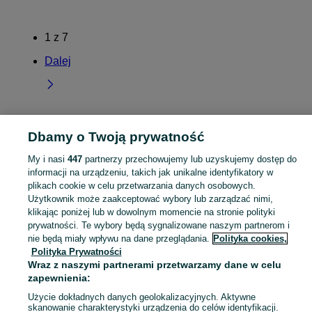
1
z
7
Dalej
Strona główna
Świętokrzyskie
Chałupki
Dbamy o Twoją prywatność
My i nasi
447
partnerzy przechowujemy lub uzyskujemy dostęp do
KATEGORIA
informacji na urządzeniu, takich jak unikalne identyfikatory w
plikach cookie w celu przetwarzania danych osobowych.
Użytkownik może zaakceptować wybory lub zarządzać nimi,
Skorzystaj z największego serwisu ogłoszeniowego - Chałupki i okolice! Kupuj to, czego pragniesz i sprzedawaj to, czego już nie potrzebujesz!
Zobacz Więc
klikając poniżej lub w dowolnym momencie na stronie polityki
prywatności. Te wybory będą sygnalizowane naszym partnerom i
Mapa kategorii
nie będą miały wpływu na dane przeglądania.
Polityka cookies,
Polityka Prywatności
Mapa miejscowości
Wraz z naszymi partnerami przetwarzamy dane w celu
Mapa ministron
zapewnienia:
Popularne wyszukiwania
Użycie dokładnych danych geolokalizacyjnych. Aktywne
skanowanie charakterystyki urządzenia do celów identyfikacji.