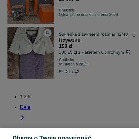
Chabsko
Odświeżono dnia 05 sierpnia 2026
Sukienka z żakietem rozmiar 42/40
Używane
190 zł
200,15 zł z Pakietem Ochronnym
Chabsko
05 sierpnia 2026
XL / 42
1
z
6
Dalej
Dbamy o Twoją prywatność