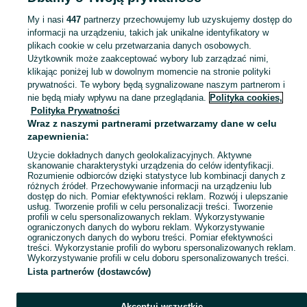
Strona główna
Kujawsko-pomorskie
Chabsko
My i nasi
447
partnerzy przechowujemy lub uzyskujemy dostęp do
informacji na urządzeniu, takich jak unikalne identyfikatory w
KATEGORIA
plikach cookie w celu przetwarzania danych osobowych.
Użytkownik może zaakceptować wybory lub zarządzać nimi,
Skorzystaj z największego serwisu ogłoszeniowego - Chabsko i okolice! Kupuj to, czego pragniesz i sprzedawaj to, czego już nie potrzebujesz!
Zobacz Więc
klikając poniżej lub w dowolnym momencie na stronie polityki
prywatności. Te wybory będą sygnalizowane naszym partnerom i
nie będą miały wpływu na dane przeglądania.
Polityka cookies,
Mapa kategorii
Polityka Prywatności
Mapa miejscowości
Wraz z naszymi partnerami przetwarzamy dane w celu
zapewnienia:
Mapa ministron
Użycie dokładnych danych geolokalizacyjnych. Aktywne
Popularne wyszukiwania
skanowanie charakterystyki urządzenia do celów identyfikacji.
Rozumienie odbiorców dzięki statystyce lub kombinacji danych z
różnych źródeł. Przechowywanie informacji na urządzeniu lub
dostęp do nich. Pomiar efektywności reklam. Rozwój i ulepszanie
usług. Tworzenie profili w celu personalizacji treści. Tworzenie
profili w celu spersonalizowanych reklam. Wykorzystywanie
ograniczonych danych do wyboru reklam. Wykorzystywanie
ograniczonych danych do wyboru treści. Pomiar efektywności
treści. Wykorzystanie profili do wyboru spersonalizowanych reklam.
Wykorzystywanie profili w celu doboru spersonalizowanych treści.
Lista partnerów (dostawców)
Akceptuj wszystkie