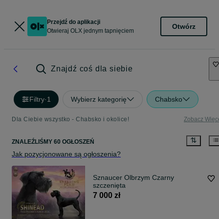
Przejdź do aplikacji
Otwórz
Otwieraj OLX jednym tapnięciem
Znajdź coś dla siebie
Filtry
·
1
Wybierz kategorię
Chabsko
Dla Ciebie wszystko - Chabsko i okolice!
Zobacz Więc
ZNALEŹLIŚMY 60 OGŁOSZEŃ
Jak pozycjonowane są ogłoszenia?
Sznaucer Olbrzym Czarny
szczenięta
7 000 zł