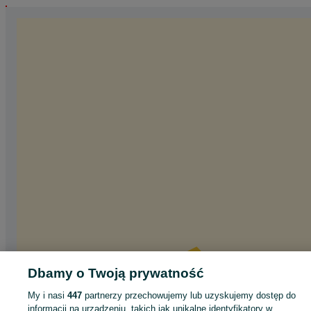
Dbamy o Twoją prywatność
My i nasi
447
partnerzy przechowujemy lub uzyskujemy dostęp do
informacji na urządzeniu, takich jak unikalne identyfikatory w