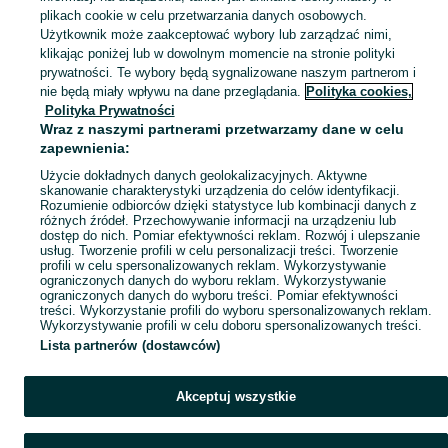
plikach cookie w celu przetwarzania danych osobowych.
Użytkownik może zaakceptować wybory lub zarządzać nimi,
klikając poniżej lub w dowolnym momencie na stronie polityki
Ups! Coś poszło nie tak...
prywatności. Te wybory będą sygnalizowane naszym partnerom i
nie będą miały wpływu na dane przeglądania.
Polityka cookies,
Odśwież lub wróć na stronę główną
Polityka Prywatności
Wraz z naszymi partnerami przetwarzamy dane w celu
zapewnienia:
Odśwież
Użycie dokładnych danych geolokalizacyjnych. Aktywne
skanowanie charakterystyki urządzenia do celów identyfikacji.
Rozumienie odbiorców dzięki statystyce lub kombinacji danych z
różnych źródeł. Przechowywanie informacji na urządzeniu lub
dostęp do nich. Pomiar efektywności reklam. Rozwój i ulepszanie
usług. Tworzenie profili w celu personalizacji treści. Tworzenie
profili w celu spersonalizowanych reklam. Wykorzystywanie
ograniczonych danych do wyboru reklam. Wykorzystywanie
ograniczonych danych do wyboru treści. Pomiar efektywności
treści. Wykorzystanie profili do wyboru spersonalizowanych reklam.
Wykorzystywanie profili w celu doboru spersonalizowanych treści.
Lista partnerów (dostawców)
Akceptuj wszystkie