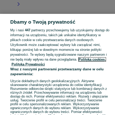
Dbamy o Twoją prywatność
Strona główna
Świętokrzyskie
Cegielnia
My i nasi
447
partnerzy przechowujemy lub uzyskujemy dostęp do
informacji na urządzeniu, takich jak unikalne identyfikatory w
KATEGORIA
plikach cookie w celu przetwarzania danych osobowych.
Użytkownik może zaakceptować wybory lub zarządzać nimi,
Skorzystaj z największego serwisu ogłoszeniowego - Cegielnia i okolice! Kupuj to, czego pragniesz i sprzedawaj to, czego już nie potrzebujesz!
Zobacz Więc
klikając poniżej lub w dowolnym momencie na stronie polityki
prywatności. Te wybory będą sygnalizowane naszym partnerom i
nie będą miały wpływu na dane przeglądania.
Polityka cookies,
Mapa kategorii
Polityka Prywatności
Mapa miejscowości
Wraz z naszymi partnerami przetwarzamy dane w celu
zapewnienia:
Mapa ministron
Popularne wyszukiwania
Użycie dokładnych danych geolokalizacyjnych. Aktywne
skanowanie charakterystyki urządzenia do celów identyfikacji.
Rozumienie odbiorców dzięki statystyce lub kombinacji danych z
różnych źródeł. Przechowywanie informacji na urządzeniu lub
dostęp do nich. Pomiar efektywności reklam. Rozwój i ulepszanie
usług. Tworzenie profili w celu personalizacji treści. Tworzenie
profili w celu spersonalizowanych reklam. Wykorzystywanie
ograniczonych danych do wyboru reklam. Wykorzystywanie
ograniczonych danych do wyboru treści. Pomiar efektywności