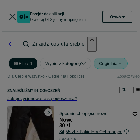
Przejdź do aplikacji
Otwórz
Otwieraj OLX jednym tapnięciem
Znajdź coś dla siebie
Filtry
·
1
Wybierz kategorię
Cegielnia
Dla Ciebie wszystko - Cegielnia i okolice!
Zobacz Więc
ZNALEŹLIŚMY 91 OGŁOSZEŃ
Jak pozycjonowane są ogłoszenia?
Spodnie chłopięce nowe
Nowe
30 zł
34,55 zł z Pakietem Ochronnym
Cegielnia