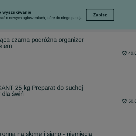
to wyszukiwanie
Zapisz
ać o nowych ogłoszeniach, które do niego pasują.
ąca czarna podróżna organizer
akiem
49,
NT 25 kg Preparat do suchej
 dla świń
50,
hronna na słomę i siano - niemiecja