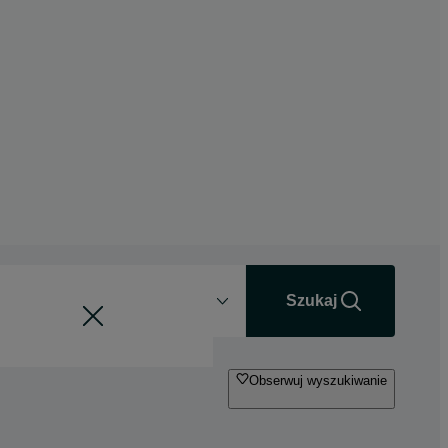
Odległość
+0 km
Szukaj
Obserwuj wyszukiwanie