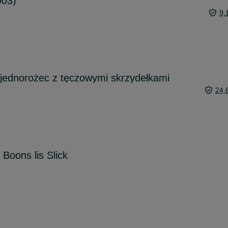
003)
9,
jednorożec z tęczowymi skrzydełkami
24,
Boons lis Slick