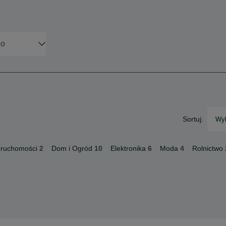
Sortuj:
Wyb
eruchomości
2
Dom i Ogród
10
Elektronika
6
Moda
4
Rolnictwo