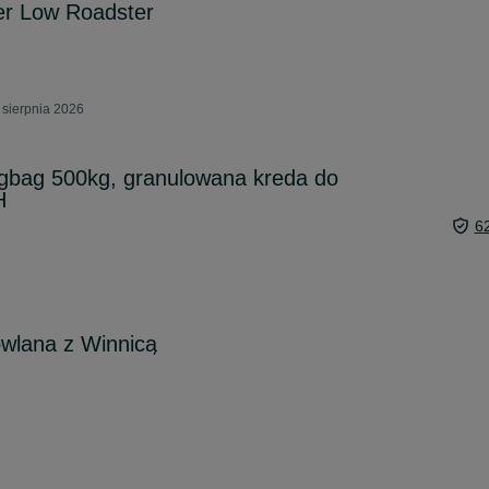
er Low Roadster
 sierpnia 2026
gbag 500kg, granulowana kreda do
H
6
owlana z Winnicą