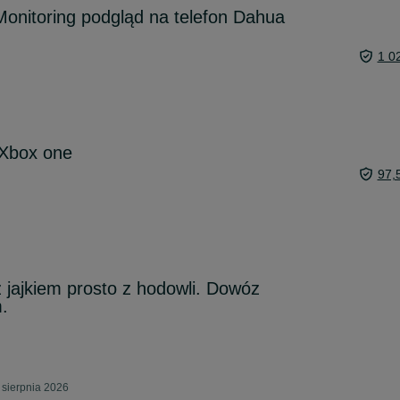
onitoring podgląd na telefon Dahua
1 0
Xbox one
97,
z jajkiem prosto z hodowli. Dowóz
.
 sierpnia 2026