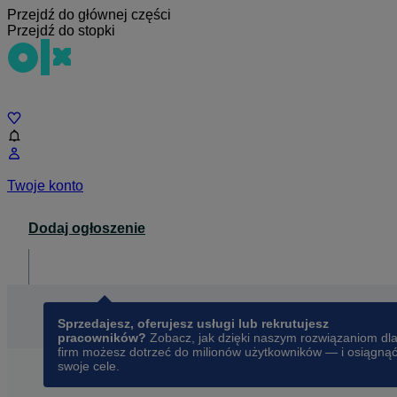
Przejdź do głównej części
Przejdź do stopki
Czat
Twoje konto
Dodaj ogłoszenie
Dla biznesu
opens in a new tab
Sprzedajesz, oferujesz usługi lub rekrutujesz
pracowników?
Zobacz, jak dzięki naszym rozwiązaniom dl
firm możesz dotrzeć do milionów użytkowników — i osiągną
swoje cele.