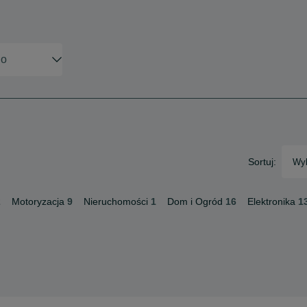
Sortuj:
Wyb
2
Motoryzacja
9
Nieruchomości
1
Dom i Ogród
16
Elektronika
1