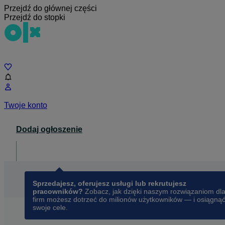
Przejdź do głównej części
Przejdź do stopki
Czat
Twoje konto
Dodaj ogłoszenie
Dla biznesu
opens in a new tab
Sprzedajesz, oferujesz usługi lub rekrutujesz
pracowników?
Zobacz, jak dzięki naszym rozwiązaniom dl
firm możesz dotrzeć do milionów użytkowników — i osiągną
swoje cele.