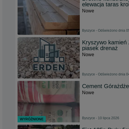
elewacja taras kr
Nowe
Byszyce - Odświeżono dnia 0
Kryszywo kamień Z
piasek drenaż
Nowe
Byszyce - Odświeżono dnia 0
Cement Górażdże 3
Nowe
Byszyce - 10 lipca 2026
WYRÓŻNIONE