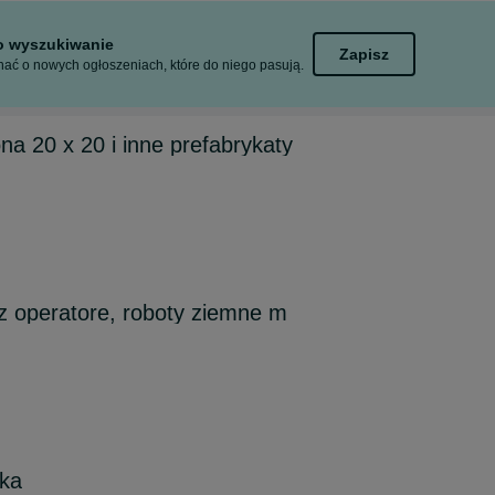
to wyszukiwanie
Zapisz
ać o nowych ogłoszeniach, które do niego pasują.
na 20 x 20 i inne prefabrykaty
z operatore, roboty ziemne m
ka