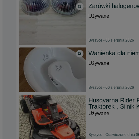
Żarówki halogeno
Używane
Byszyce - 06 sierpnia 2026
Wanienka dla nie
Używane
Byszyce - 06 sierpnia 2026
Husqvarna Rider P
Traktorek , Silni
Używane
Byszyce - Odświeżono dnia 0