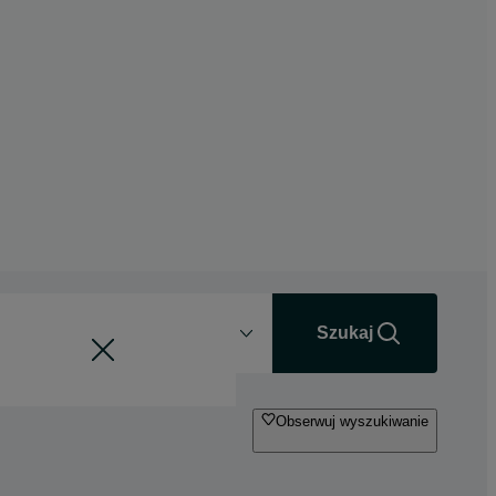
Odległość
+0 km
Szukaj
Obserwuj wyszukiwanie