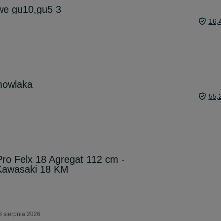
we gu10,gu5 3
16,
mowlaka
55,
ro Felx 18 Agregat 112 cm -
k Kawasaki 18 KM
6 sierpnia 2026