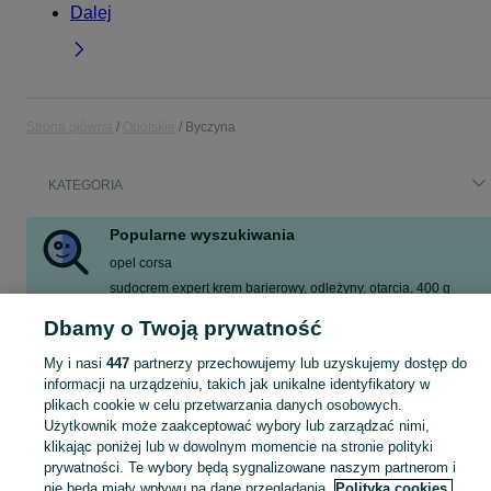
Dalej
Strona główna
Opolskie
Byczyna
KATEGORIA
Popularne wyszukiwania
opel corsa
sudocrem expert krem barierowy, odleżyny, otarcia, 400 g
czosnek
perliczki perlice
lampa
maliny
hemnes
owies
Dbamy o Twoją prywatność
Zobacz Więcej
My i nasi
447
partnerzy przechowujemy lub uzyskujemy dostęp do
informacji na urządzeniu, takich jak unikalne identyfikatory w
Skorzystaj z największego serwisu ogłoszeniowego - Byczyna i okolice! Kupuj to, czego pragniesz i sprzedawaj to, czego już nie potrzebujesz!
Zobacz Więc
plikach cookie w celu przetwarzania danych osobowych.
Użytkownik może zaakceptować wybory lub zarządzać nimi,
klikając poniżej lub w dowolnym momencie na stronie polityki
Mapa kategorii
prywatności. Te wybory będą sygnalizowane naszym partnerom i
Mapa miejscowości
nie będą miały wpływu na dane przeglądania.
Polityka cookies,