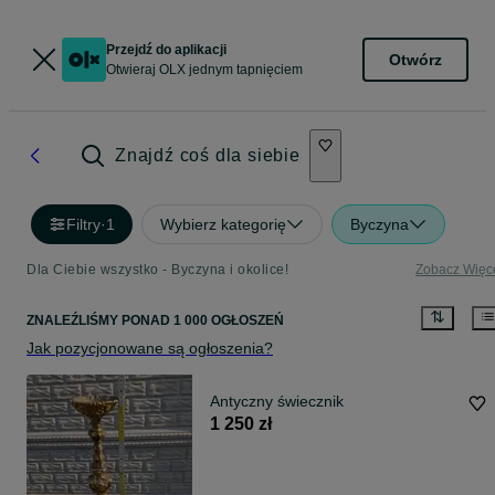
Przejdź do aplikacji
Otwórz
Otwieraj OLX jednym tapnięciem
Znajdź coś dla siebie
Filtry
·
1
Wybierz kategorię
Byczyna
Dla Ciebie wszystko - Byczyna i okolice!
Zobacz Więc
ZNALEŹLIŚMY
PONAD
1 000 OGŁOSZEŃ
Jak pozycjonowane są ogłoszenia?
Antyczny świecznik
1 250 zł