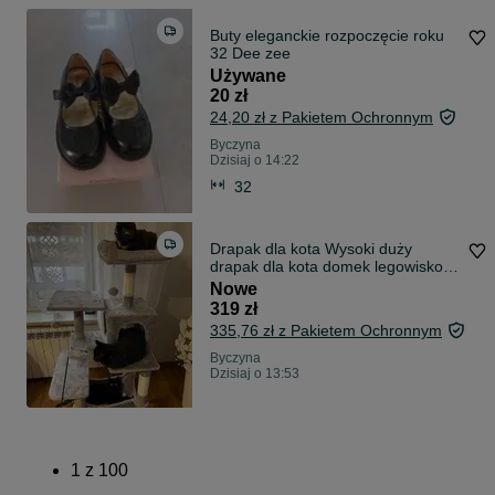
Buty eleganckie rozpoczęcie roku
32 Dee zee
Używane
20 zł
24,20 zł z Pakietem Ochronnym
Byczyna
Dzisiaj o 14:22
32
Drapak dla kota Wysoki duży
drapak dla kota domek legowisko
143cm NOWY
Nowe
319 zł
335,76 zł z Pakietem Ochronnym
Byczyna
Dzisiaj o 13:53
1
z
100