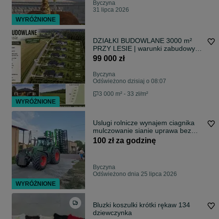
Byczyna
31 lipca 2026
WYRÓŻNIONE
DZIAŁKI BUDOWLANE 3000 m²
PRZY LESIE | warunki zabudowy |
byczyna /miechowa
99 000 zł
Byczyna
Odświeżono dzisiaj o 08:07
3 000 m² - 33 zł/m²
WYRÓŻNIONE
Uslugi rolnicze wynajem ciagnika
mulczowanie sianie uprawa bez
orkowa
100 zł za godzinę
Byczyna
Odświeżono dnia 25 lipca 2026
WYRÓŻNIONE
Bluzki koszulki krótki rękaw 134
dziewczynka