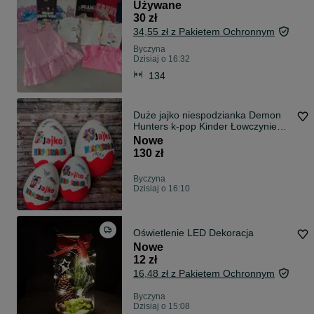
Używane
30 zł
34,55 zł z Pakietem Ochronnym
Byczyna
Dzisiaj o 16:32
134
Duże jajko niespodzianka Demon
Hunters k-pop Kinder Łowczynie
Demonów
Nowe
130 zł
Byczyna
Dzisiaj o 16:10
Oświetlenie LED Dekoracja
Nowe
12 zł
16,48 zł z Pakietem Ochronnym
Byczyna
Dzisiaj o 15:08