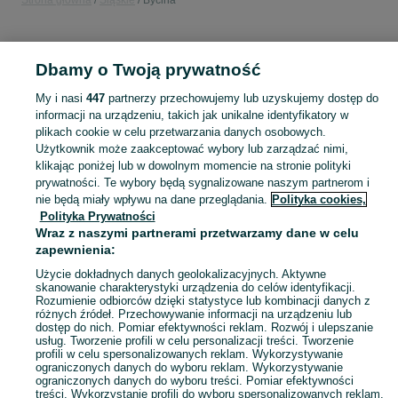
Strona główna
Śląskie
Bycina
KATEGORIA
Dbamy o Twoją prywatność
Popularne wyszukiwania
My i nasi
447
partnerzy przechowujemy lub uzyskujemy dostęp do
zamiana
domek dla dzieci
słoma
informacji na urządzeniu, takich jak unikalne identyfikatory w
plikach cookie w celu przetwarzania danych osobowych.
Użytkownik może zaakceptować wybory lub zarządzać nimi,
Skorzystaj z największego serwisu ogłoszeniowego - Bycina i okolice! Kupuj to, czego pragniesz i sprzedawaj to, czego już nie potrzebujesz!
Zobacz Więc
klikając poniżej lub w dowolnym momencie na stronie polityki
prywatności. Te wybory będą sygnalizowane naszym partnerom i
nie będą miały wpływu na dane przeglądania.
Polityka cookies,
Mapa kategorii
Polityka Prywatności
Mapa miejscowości
Wraz z naszymi partnerami przetwarzamy dane w celu
zapewnienia:
Mapa ministron
Popularne wyszukiwania
Użycie dokładnych danych geolokalizacyjnych. Aktywne
skanowanie charakterystyki urządzenia do celów identyfikacji.
Rozumienie odbiorców dzięki statystyce lub kombinacji danych z
różnych źródeł. Przechowywanie informacji na urządzeniu lub
dostęp do nich. Pomiar efektywności reklam. Rozwój i ulepszanie
usług. Tworzenie profili w celu personalizacji treści. Tworzenie
profili w celu spersonalizowanych reklam. Wykorzystywanie
ograniczonych danych do wyboru reklam. Wykorzystywanie
ograniczonych danych do wyboru treści. Pomiar efektywności
treści. Wykorzystanie profili do wyboru spersonalizowanych reklam.