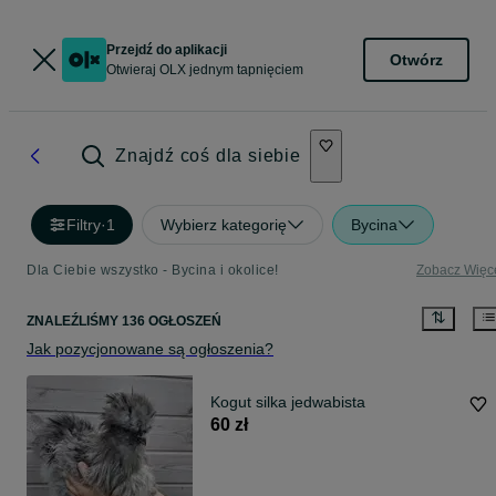
Przejdź do aplikacji
Otwórz
Otwieraj OLX jednym tapnięciem
Znajdź coś dla siebie
Filtry
·
1
Wybierz kategorię
Bycina
Dla Ciebie wszystko - Bycina i okolice!
Zobacz Więc
ZNALEŹLIŚMY 136 OGŁOSZEŃ
Jak pozycjonowane są ogłoszenia?
Kogut silka jedwabista
60 zł