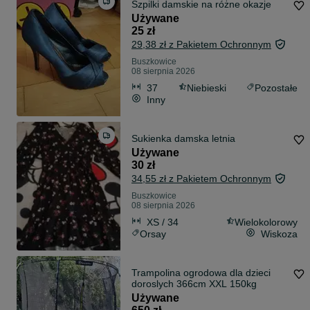
Szpilki damskie na różne okazje
Używane
25 zł
29,38 zł z Pakietem Ochronnym
Buszkowice
08 sierpnia 2026
37
Niebieski
Pozostałe
Inny
Sukienka damska letnia
Używane
30 zł
34,55 zł z Pakietem Ochronnym
Buszkowice
08 sierpnia 2026
XS / 34
Wielokolorowy
Orsay
Wiskoza
Trampolina ogrodowa dla dzieci
doroslych 366cm XXL 150kg
Używane