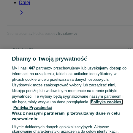
Dalej
Strona główna
Podkarpackie
Buszkowice
KATEGORIA
Dbamy o Twoją prywatność
Popularne wyszukiwania
My i nasi
447
partnerzy przechowujemy lub uzyskujemy dostęp do
samochody osobowe
działka na sprzedaz
informacji na urządzeniu, takich jak unikalne identyfikatory w
plikach cookie w celu przetwarzania danych osobowych.
Użytkownik może zaakceptować wybory lub zarządzać nimi,
Skorzystaj z największego serwisu ogłoszeniowego - Buszkowice i okolice! Kupuj to, czego pragniesz i sprzedawaj to, czego już nie potrzebujesz!
Zobacz Więc
klikając poniżej lub w dowolnym momencie na stronie polityki
prywatności. Te wybory będą sygnalizowane naszym partnerom i
Mapa kategorii
nie będą miały wpływu na dane przeglądania.
Polityka cookies,
Polityka Prywatności
Mapa miejscowości
Wraz z naszymi partnerami przetwarzamy dane w celu
Mapa ministron
zapewnienia:
Popularne wyszukiwania
Użycie dokładnych danych geolokalizacyjnych. Aktywne
skanowanie charakterystyki urządzenia do celów identyfikacji.