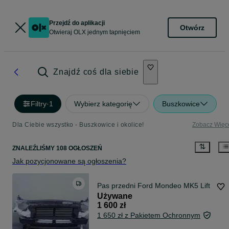
Przejdź do aplikacji
Otwórz
Otwieraj OLX jednym tapnięciem
Znajdź coś dla siebie
Filtry
·
1
Wybierz kategorię
Buszkowice
Dla Ciebie wszystko - Buszkowice i okolice!
Zobacz Więc
ZNALEŹLIŚMY 108 OGŁOSZEŃ
Jak pozycjonowane są ogłoszenia?
Pas przedni Ford Mondeo MK5 Lift
Używane
1 600 zł
1 650 zł z Pakietem Ochronnym