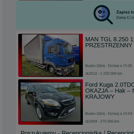
Zapisz 
Damy Ci zn
MAN TGL 8.250 1
PRZESTRZENNY - 
Busko-Zdrój - Dzisiaj o 15:05
2010 - 1 250 000 km
Ford Kuga 2.0TD
OKAZJA – Hak – N
KRAJOWY
Busko-Zdrój - Dzisiaj o 15:04
2009 - 275 000 km
Poszukujemy - Recepcjonistka / Recepcjon