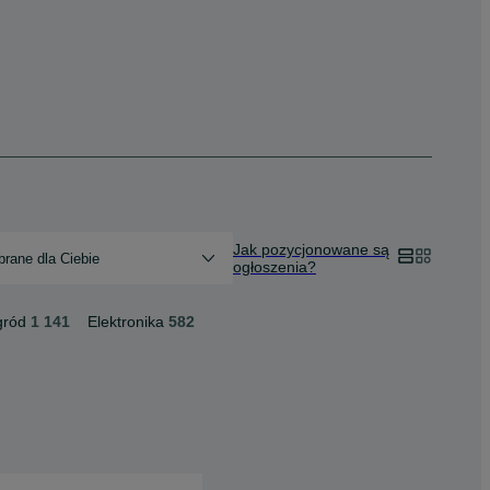
Jak pozycjonowane są
rane dla Ciebie
ogłoszenia?
gród
1 141
Elektronika
582