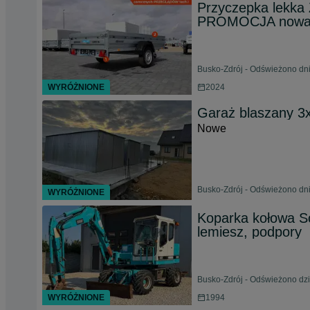
Przyczepka lekka
PROMOCJA nowa 
Busko-Zdrój - Odświeżono dni
WYRÓŻNIONE
2024
Garaż blaszany 
Nowe
Busko-Zdrój - Odświeżono dni
WYRÓŻNIONE
Koparka kołowa Sc
lemiesz, podpory
Busko-Zdrój - Odświeżono dzi
WYRÓŻNIONE
1994