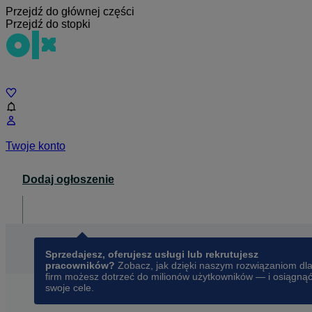
Przejdź do głównej części
Przejdź do stopki
Czat
Twoje konto
Dodaj ogłoszenie
Dla biznesu
opens in a new tab
Sprzedajesz, oferujesz usługi lub rekrutujesz
pracowników?
Zobacz, jak dzięki naszym rozwiązaniom dl
firm możesz dotrzeć do milionów użytkowników — i osiągną
swoje cele.