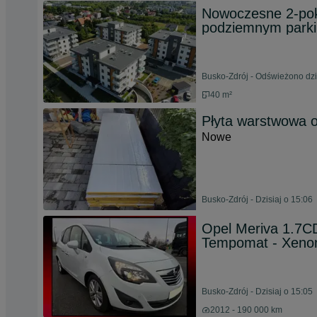
Nowoczesne 2-pok
podziemnym parkin
Busko-Zdrój - Odświeżono dzi
40 m²
Płyta warstwowa o
Nowe
Busko-Zdrój - Dzisiaj o 15:06
Opel Meriva 1.7C
Tempomat - Xeno
Busko-Zdrój - Dzisiaj o 15:05
2012 - 190 000 km