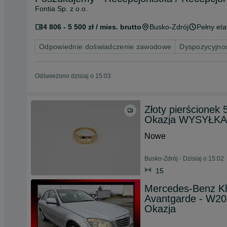
Fontia Sp. z o.o.
4 806 - 5 500 zł / mies. brutto
Busko-Zdrój
Pełny eta
Odpowiednie doświadczenie zawodowe
Dyspozycyjno
Odświeżono dzisiaj o 15:03
Złoty pierścione
Okazja WYSYŁKA
Nowe
Busko-Zdrój - Dzisiaj o 15:02
15
Mercedes-Benz K
Avantgarde - W204
Okazja