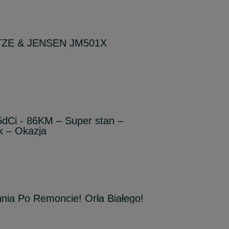
TZE & JENSEN JM501X
5dCi - 86KM – Super stan –
k – Okazja
chnia Po Remoncie! Orła Białego!