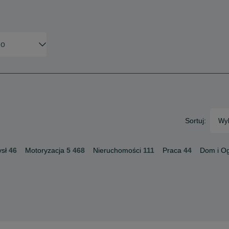
Sortuj:
Wyb
sł
46
Motoryzacja
5 468
Nieruchomości
111
Praca
44
Dom i O