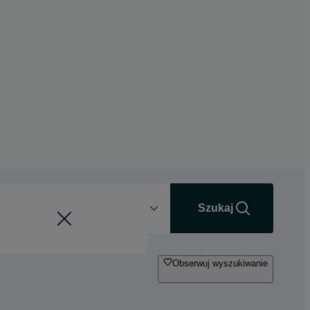
Odległość
+0 km
Szukaj
Obserwuj wyszukiwanie