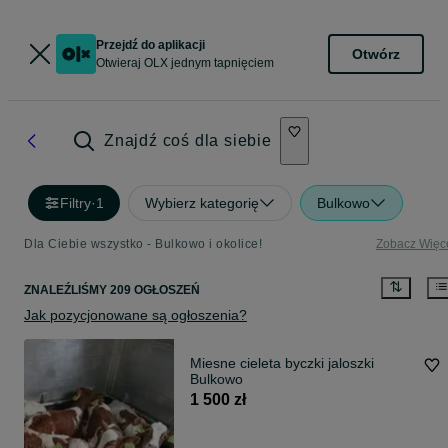
Przejdź do aplikacji
Otwórz
Otwieraj OLX jednym tapnięciem
Znajdź coś dla siebie
Filtry
·
1
Wybierz kategorię
Bulkowo
Dla Ciebie wszystko - Bulkowo i okolice!
Zobacz Więc
ZNALEŹLIŚMY 209 OGŁOSZEŃ
Jak pozycjonowane są ogłoszenia?
Miesne cieleta byczki jaloszki
Bulkowo
1 500 zł