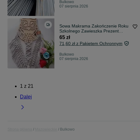
Bulkowo
07 sierpnia 2026
Sowa Makrama Zakończenie Roku
Szkolnego Zawieszka Prezent
Handmade
65 zł
71,60 zł z Pakietem Ochronnym
Bulkowo
07 sierpnia 2026
1
z
21
Dalej
Strona główna
Mazowieckie
Bulkowo