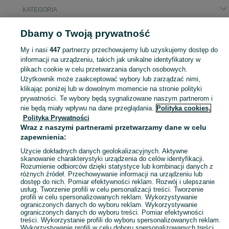
KATEGORIA
Dbamy o Twoją prywatność
Popularne wyszukiwania
obciążniki zetor 5211
obciążniki przednie zetor 5211
My i nasi
447
partnerzy przechowujemy lub uzyskujemy dostęp do
zetor 7745
informacji na urządzeniu, takich jak unikalne identyfikatory w
plikach cookie w celu przetwarzania danych osobowych.
Użytkownik może zaakceptować wybory lub zarządzać nimi,
Skorzystaj z największego serwisu ogłoszeniowego - Bulkowo i okolice! Kupuj to, czego pragniesz i sprzedawaj to, czego już nie potrzebujesz!
Zobacz Więc
klikając poniżej lub w dowolnym momencie na stronie polityki
prywatności. Te wybory będą sygnalizowane naszym partnerom i
nie będą miały wpływu na dane przeglądania.
Polityka cookies,
Mapa kategorii
Polityka Prywatności
Mapa miejscowości
Wraz z naszymi partnerami przetwarzamy dane w celu
zapewnienia:
Mapa ministron
Popularne wyszukiwania
Użycie dokładnych danych geolokalizacyjnych. Aktywne
skanowanie charakterystyki urządzenia do celów identyfikacji.
Rozumienie odbiorców dzięki statystyce lub kombinacji danych z
różnych źródeł. Przechowywanie informacji na urządzeniu lub
dostęp do nich. Pomiar efektywności reklam. Rozwój i ulepszanie
usług. Tworzenie profili w celu personalizacji treści. Tworzenie
profili w celu spersonalizowanych reklam. Wykorzystywanie
ograniczonych danych do wyboru reklam. Wykorzystywanie
ograniczonych danych do wyboru treści. Pomiar efektywności
treści. Wykorzystanie profili do wyboru spersonalizowanych reklam.
Wykorzystywanie profili w celu doboru spersonalizowanych treści.