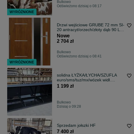
Bulkowo
Odświeżono dzisiaj o 08:17
WYRÓŻNIONE
Drzwi wejściowe GRUBE 72 mm SI-
20 antracyt/orzech/złoty dąb 90 L
LUB P
Nowe
2 704 zł
Bulkowo
Odświeżono dzisiaj o 08:41
WYRÓŻNIONE
solidna ŁYŻKA/ŁYCHA/SZUFLA
euro/sms/tuz/mx/wózek widł.
POLSKI PRODUKT!
1 199 zł
Bulkowo
Dzisiaj o 09:28
Sprzedam jołszki HF
7 400 zł