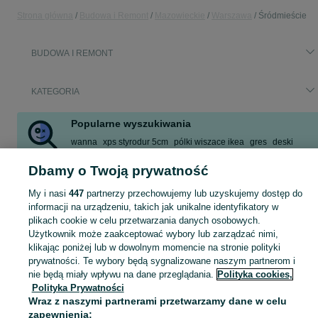
Strona główna
Budowa i Remont
Mazowieckie
Warszawa
Śródmieście
BUDOWA I REMONT
KATEGORIA
Popularne wyszukiwania
wanna
xps styrodur 5cm
pólki wiszace ikea
gres
deski
rury
gres szkliwiony
prace brukarskie
Dbamy o Twoją prywatność
Zobacz Więcej
My i nasi
447
partnerzy przechowujemy lub uzyskujemy dostęp do
informacji na urządzeniu, takich jak unikalne identyfikatory w
Zobacz Więc
Aktualne oferty z kategorii Budowa i Remont w Warszawa blisko Ciebie ➤ Kupuj nowe lub używane w dobrej cenie, przeglądaj lokalne ogłoszenia ☝ Szybkie kupno i sprzedaż na OLX.pl
plikach cookie w celu przetwarzania danych osobowych.
Użytkownik może zaakceptować wybory lub zarządzać nimi,
klikając poniżej lub w dowolnym momencie na stronie polityki
Mapa kategorii
prywatności. Te wybory będą sygnalizowane naszym partnerom i
Mapa miejscowości
nie będą miały wpływu na dane przeglądania.
Polityka cookies,
Polityka Prywatności
Mapa ministron
Wraz z naszymi partnerami przetwarzamy dane w celu
Popularne wyszukiwania
zapewnienia: