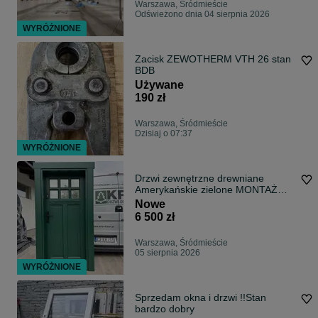
Warszawa, Śródmieście
Odświeżono dnia 04 sierpnia 2026
WYRÓŻNIONE
Zacisk ZEWOTHERM VTH 26 stan
BDB
Używane
190 zł
Warszawa, Śródmieście
Dzisiaj o 07:37
WYRÓŻNIONE
Drzwi zewnętrzne drewniane
Amerykańskie zielone MONTAŻ
Cała Polska
Nowe
6 500 zł
Warszawa, Śródmieście
05 sierpnia 2026
WYRÓŻNIONE
Sprzedam okna i drzwi !!Stan
bardzo dobry