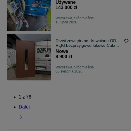
Używane
143 000 zł
Warszawa, Śródmieście
18 lipca 2026
Drzwi zewnętrzne drewniane OD
RĘKI bezprzylgowe łukowe Cała
Polska
Nowe
8 900 zł
Warszawa, Śródmieście
06 sierpnia 2026
1
z
76
Dalej