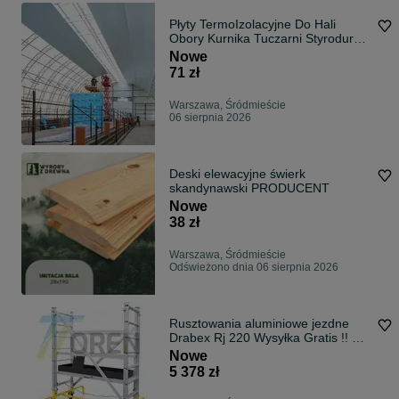
Płyty TermoIzolacyjne Do Hali
Obory Kurnika Tuczarni Styrodur
XPS AGRO
Nowe
71 zł
Warszawa, Śródmieście
06 sierpnia 2026
Deski elewacyjne świerk
skandynawski PRODUCENT
Nowe
38 zł
Warszawa, Śródmieście
Odświeżono dnia 06 sierpnia 2026
Rusztowania aluminiowe jezdne
Drabex Rj 220 Wysyłka Gratis !! H
4,26 m
Nowe
5 378 zł