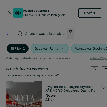
Przejdź do aplikacji
Otwórz
Otwieraj OLX jednym tapnięciem
Znajdź coś dla siebie
Filtry
·
2
Budowa i Remont
Warszawa, Śródmieś
Materiały budowlane i narzędzia w Warszawa
Zobacz Więc
ZNALEŹLIŚMY 751 OGŁOSZEŃ
Jak pozycjonowane są ogłoszenia?
Płyty Termo Izolacyjne Styrodur
XPS AGRO Ocieplenie Dachu Ferm
Kurnika
Nowe
47 zł