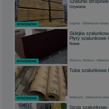
Szalunki stropow
Używane
Legnica - Odświeżono dzisiaj
WYRÓŻNIONE
Sklejka szalunko
Płyty szalunkowe
Nowe
Oleśnica, Oleśnica - Odśwież
WYRÓŻNIONE
Tuba szalunkowa
Wałbrzych - Odświeżono dnia
WYRÓŻNIONE
Strop szalunkowy