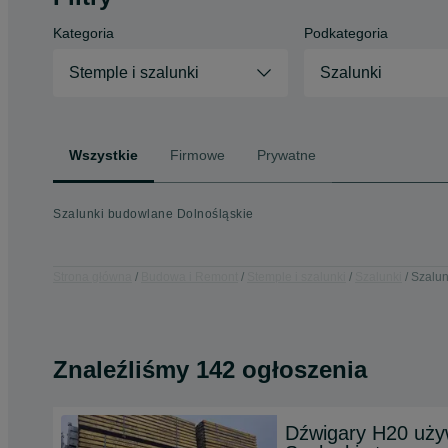
Kategoria
Podkategoria
Stemple i szalunki
Szalunki
Wszystkie
Firmowe
Prywatne
Szalunki budowlane Dolnośląskie
Strona główna
Budowa i Remont
Stemple i szalunki
Szalunki
Szalun
Znaleźliśmy 142 ogłoszenia
Dźwigary H20 uży