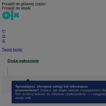
Przejdź do głównej części
Przejdź do stopki
Czat
Twoje konto
Dodaj ogłoszenie
Dla biznesu
opens in a new tab
Sprzedajesz, oferujesz usługi lub rekrutujesz
pracowników?
Zobacz, jak dzięki naszym rozwiązaniom dl
firm możesz dotrzeć do milionów użytkowników — i osiągną
swoje cele.