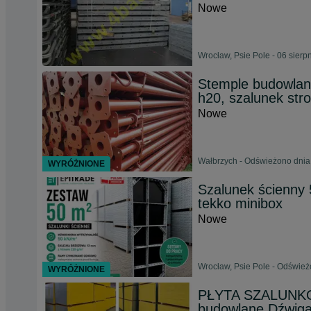
Nowe
Wrocław, Psie Pole - 06 sierp
Stemple budowlane
h20, szalunek s
Nowe
Wałbrzych - Odświeżono dnia
WYRÓŻNIONE
Szalunek ścienny 
tekko minibox
Nowe
Wrocław, Psie Pole - Odśwież
WYRÓŻNIONE
PŁYTA SZALUNKOW
budowlane Dźwig