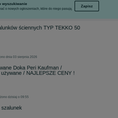
to wyszukiwanie
Zapisz
ać o nowych ogłoszeniach, które do niego pasują.
zalunków ściennych TYP TEKKO 50
ono dnia 03 sierpnia 2026
wane Doka Peri Kaufman /
e używane / NAJLEPSZE CENY !
żono dzisiaj o 09:55
/ szalunek