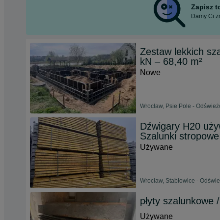
Zapisz 
Damy Ci zn
Zestaw lekkich s
kN – 68,40 m²
Nowe
Wrocław, Psie Pole - Odśwież
Dźwigary H20 uży
Szalunki stropow
Używane
Wrocław, Stabłowice - Odświe
płyty szalunkowe 
Używane