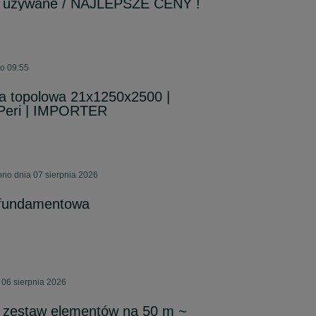
e używane / NAJLEPSZE CENY !
 o 09:55
wa topolowa 21x1250x2500 |
 Peri | IMPORTER
ono dnia 07 sierpnia 2026
 fundamentowa
 06 sierpnia 2026
, zestaw elementów na 50 m ~