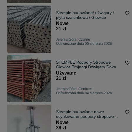
Stemple budowlane/ dźwigary /
płyta szalunkowa / Glowice
Nowe
21 zł
Jelenia Góra, Czarne
Odświeżono dnia 05 sierpnia 2026
STEMPLE Podpory Stropowe
Głowice Trójnogi Dźwigary Doka
Używane
21 zł
Jelenia Góra, Centrum
Odświeżono dnia 04 sierpnia 2026
Stemple budowlane nowe
ocynkowane podpory stropowe
sztyce
Nowe
38 zł