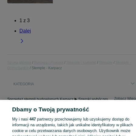
1
z
3
Dalej
Strona główna
Budowa i Remont
Stemple i szalunki
Stemple
Stemple -
Dolnośląskie
Stemple - Karpacz
KATEGORIA
Zobacz Więc
Sprzedaż stempli budowlanych Karpacz ▶️ Szeroki wybór produktów ✅ Nowe i używane w atrakcyjnych cenach ✌ Sprawdź oferty i kupuj tanio na OLX.pl!
Dbamy o Twoją prywatność
Mapa kategorii
My i nasi
447
partnerzy przechowujemy lub uzyskujemy dostęp do
Mapa miejscowości
informacji na urządzeniu, takich jak unikalne identyfikatory w plikach
cookie w celu przetwarzania danych osobowych. Użytkownik może
Mapa ministron