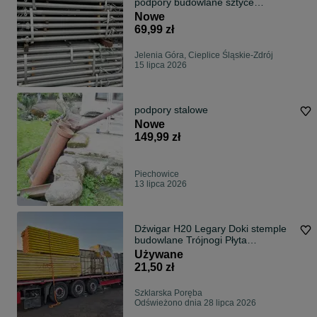
podpory budowlane sztyce
budowlane szalunki
Nowe
69,99 zł
Jelenia Góra, Cieplice Śląskie-Zdrój
15 lipca 2026
podpory stalowe
Nowe
149,99 zł
Piechowice
13 lipca 2026
Dźwigar H20 Legary Doki stemple
budowlane Trójnogi Płyta
szalunkowa
Używane
21,50 zł
Szklarska Poręba
Odświeżono dnia 28 lipca 2026