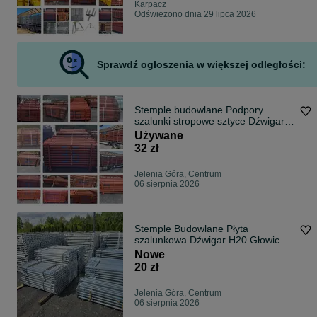
Karpacz
Odświeżono dnia 29 lipca 2026
Sprawdź ogłoszenia w większej odległości:
Stemple budowlane Podpory
szalunki stropowe sztyce Dźwigar
H20
Używane
32 zł
Jelenia Góra, Centrum
06 sierpnia 2026
Stemple Budowlane Płyta
szalunkowa Dźwigar H20 Głowica
Trójnoga Sklejka topolowa czarna
Nowe
Podpory stropowe Doki Szalunek
20 zł
stropowy Korona budowlana żabki
Jelenia Góra, Centrum
06 sierpnia 2026