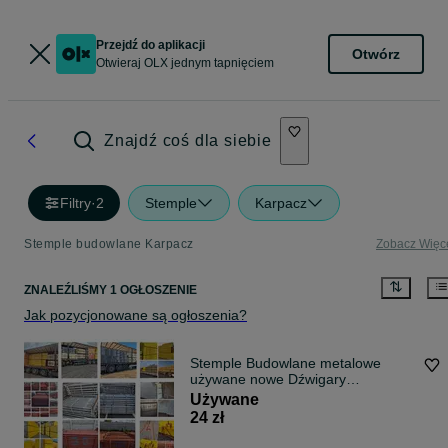
Przejdź do aplikacji
Otwórz
Otwieraj OLX jednym tapnięciem
Znajdź coś dla siebie
Filtry
·
2
Stemple
Karpacz
Stemple budowlane Karpacz
Zobacz Więc
ZNALEŹLIŚMY 1 OGŁOSZENIE
Jak pozycjonowane są ogłoszenia?
Stemple Budowlane metalowe
używane nowe Dźwigary
Drewniane Głowice Krzyżowe
Używane
Trójnogi Korony stojak Płyta
24 zł
Szalunkowa Głowice stropowe
Trójnogi Korony