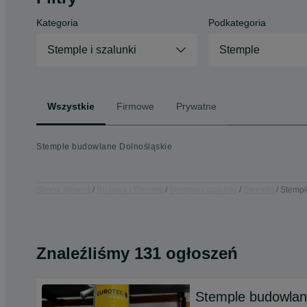
Kategoria
Podkategoria
Stemple i szalunki
Stemple
Wszystkie
Firmowe
Prywatne
Stemple budowlane Dolnośląskie
Strona główna
Budowa i Remont
Stemple i szalunki
Stemple
Stempl
Znaleźliśmy 131 ogłoszeń
Stemple budowlan