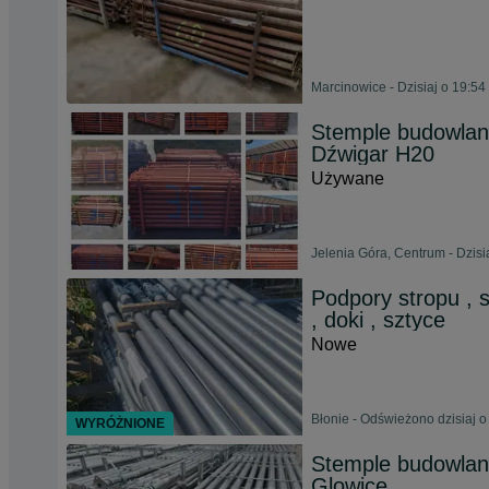
Marcinowice - Dzisiaj o 19:54
Stemple budowlan
Dźwigar H20
Używane
Jelenia Góra, Centrum - Dzisi
Podpory stropu , 
, doki , sztyce
Nowe
Błonie - Odświeżono dzisiaj o
WYRÓŻNIONE
Stemple budowlane
Glowice