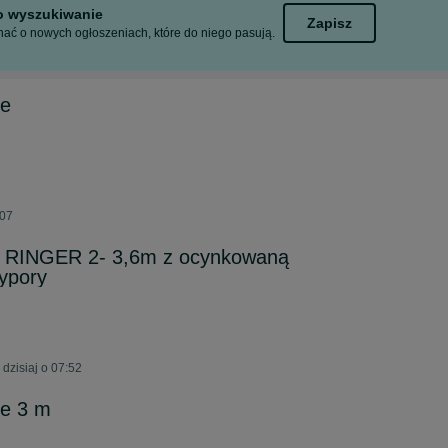
to wyszukiwanie
Zapisz
ać o nowych ogłoszeniach, które do niego pasują.
ne
:07
a RINGER 2- 3,6m z ocynkowaną
ypory
dzisiaj o 07:52
ne 3 m