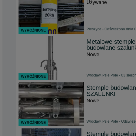
Używane
Pieszyce - Odświeżono dnia 0
WYRÓŻNIONE
Metalowe stemple
budowlane szalu
Nowe
Wrocław, Psie Pole - 03 sierp
WYRÓŻNIONE
Stemple budowlan
SZALUNKI
Nowe
Wrocław, Psie Pole - Odśwież
WYRÓŻNIONE
Stemple budowlan