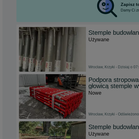
Zapisz 
Damy Ci zn
Stemple budowla
Używane
Wrocław, Krzyki - Dzisiaj o 07
Podpora stropow
głowicą stemple w
Nowe
Wrocław, Krzyki - Odświeżono 
Stemple budowla
Używane