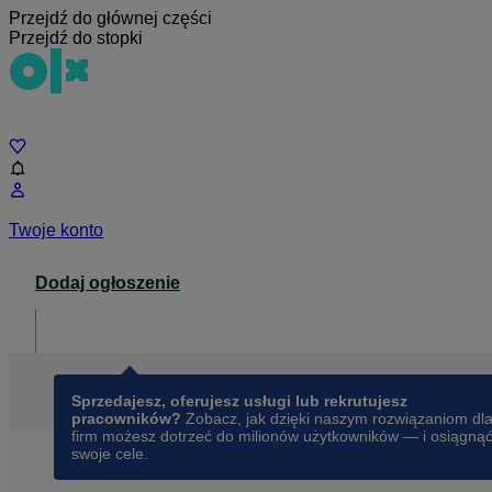
Przejdź do głównej części
Przejdź do stopki
Czat
Twoje konto
Dodaj ogłoszenie
Dla biznesu
opens in a new tab
Sprzedajesz, oferujesz usługi lub rekrutujesz
pracowników?
Zobacz, jak dzięki naszym rozwiązaniom dl
firm możesz dotrzeć do milionów użytkowników — i osiągną
swoje cele.