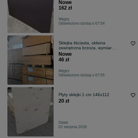
Nowe
162 zł
Węgry
Odświeżono dzisiaj o 07:54
Sklejka liściasta, okleina
zewnętrzna brzoza, wymiar
1220x2440, grubość 5 mm
Nowe
46 zł
Węgry
Odświeżono dzisiaj o 07:55
Płyty sklejki 1 cm 146x112
20 zł
Osiek
02 sierpnia 2026