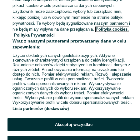
plikach cookie w celu przetwarzania danych osobowych.
Zobacz Więc
Sprzedaż sklejek budowlanych Dolnośląskie ▶️ Szeroki wybór produktów ✅ Nowe i używane w atrakcyjnych cenach ✌ Sprawdź oferty i kupuj tanio na OLX.pl!
Użytkownik może zaakceptować wybory lub zarządzać nimi,
klikając poniżej lub w dowolnym momencie na stronie polityki
prywatności. Te wybory będą sygnalizowane naszym partnerom i
Mapa kategorii
nie będą miały wpływu na dane przeglądania.
Polityka cookies,
Mapa miejscowości
Polityka Prywatności
Wraz z naszymi partnerami przetwarzamy dane w celu
Mapa ministron
zapewnienia:
Popularne wyszukiwania
Użycie dokładnych danych geolokalizacyjnych. Aktywne
skanowanie charakterystyki urządzenia do celów identyfikacji.
Rozumienie odbiorców dzięki statystyce lub kombinacji danych z
różnych źródeł. Przechowywanie informacji na urządzeniu lub
dostęp do nich. Pomiar efektywności reklam. Rozwój i ulepszanie
usług. Tworzenie profili w celu personalizacji treści. Tworzenie
profili w celu spersonalizowanych reklam. Wykorzystywanie
ograniczonych danych do wyboru reklam. Wykorzystywanie
ograniczonych danych do wyboru treści. Pomiar efektywności
treści. Wykorzystanie profili do wyboru spersonalizowanych reklam.
Wykorzystywanie profili w celu doboru spersonalizowanych treści.
Lista partnerów (dostawców)
Akceptuj wszystkie