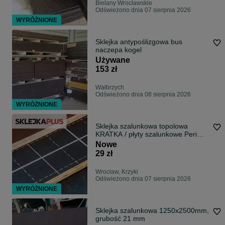
Bielany Wrocławskie
Odświeżono dnia 07 sierpnia 2026
WYRÓŻNIONE
Sklejka antypoślizgowa bus
naczepa kogel
Używane
153 zł
Wałbrzych
Odświeżono dnia 08 sierpnia 2026
WYRÓŻNIONE
Sklejka szalunkowa topolowa
KRATKA / płyty szalunkowe Peri
HIT / Płyty Peri Doka / #twój
Nowe
dostawca szlunków
29 zł
Wrocław, Krzyki
Odświeżono dnia 07 sierpnia 2026
WYRÓŻNIONE
Sklejka szalunkowa 1250x2500mm,
grubość 21 mm