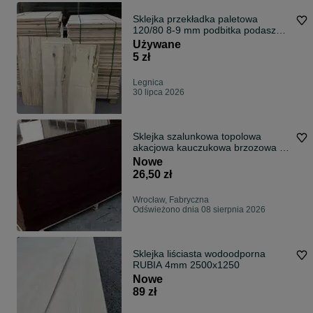
Sklejka przekładka paletowa
120/80 8-9 mm podbitka podasze
garaż sucha czysta
Używane
5 zł
Legnica
30 lipca 2026
Sklejka szalunkowa topolowa
akacjowa kauczukowa brzozowa |
Płyty szalunkowe PRODUCENT
Nowe
26,50 zł
Wrocław, Fabryczna
Odświeżono dnia 08 sierpnia 2026
Sklejka liściasta wodoodporna
RUBIA 4mm 2500x1250
Nowe
89 zł