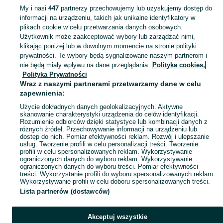
My i nasi
447
partnerzy przechowujemy lub uzyskujemy dostęp do
informacji na urządzeniu, takich jak unikalne identyfikatory w
KATEGORIA
plikach cookie w celu przetwarzania danych osobowych.
Użytkownik może zaakceptować wybory lub zarządzać nimi,
Zobacz Więc
Sprzedaż styropianu i płyt styropianowych Oświęcim ▶️ Szeroki wybór produktów ✅ Nowe i używane w atrakcyjnych cenach ✌ Sprawdź oferty na OLX.pl!
klikając poniżej lub w dowolnym momencie na stronie polityki
prywatności. Te wybory będą sygnalizowane naszym partnerom i
nie będą miały wpływu na dane przeglądania.
Polityka cookies,
Mapa kategorii
Polityka Prywatności
Mapa miejscowości
Wraz z naszymi partnerami przetwarzamy dane w celu
zapewnienia:
Mapa ministron
Użycie dokładnych danych geolokalizacyjnych. Aktywne
Popularne wyszukiwania
skanowanie charakterystyki urządzenia do celów identyfikacji.
Rozumienie odbiorców dzięki statystyce lub kombinacji danych z
różnych źródeł. Przechowywanie informacji na urządzeniu lub
dostęp do nich. Pomiar efektywności reklam. Rozwój i ulepszanie
usług. Tworzenie profili w celu personalizacji treści. Tworzenie
profili w celu spersonalizowanych reklam. Wykorzystywanie
ograniczonych danych do wyboru reklam. Wykorzystywanie
ograniczonych danych do wyboru treści. Pomiar efektywności
treści. Wykorzystanie profili do wyboru spersonalizowanych reklam.
Wykorzystywanie profili w celu doboru spersonalizowanych treści.
Lista partnerów (dostawców)
Akceptuj wszystkie