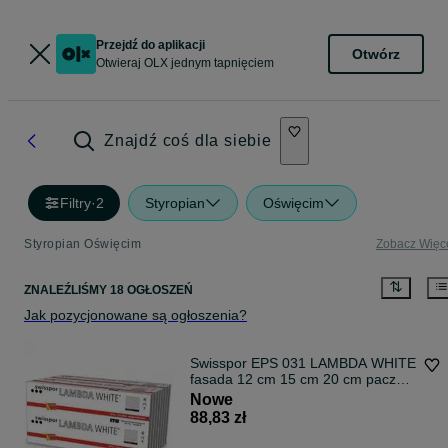
Przejdź do aplikacji
Otwórz
Otwieraj OLX jednym tapnięciem
Znajdź coś dla siebie
Filtry
·
2
Styropian
Oświęcim
Styropian Oświęcim
Zobacz Więc
ZNALEŹLIŚMY 18 OGŁOSZEŃ
Jak pozycjonowane są ogłoszenia?
Swisspor EPS 031 LAMBDA WHITE
fasada 12 cm 15 cm 20 cm paczka
0,296 m3
Nowe
88,83 zł