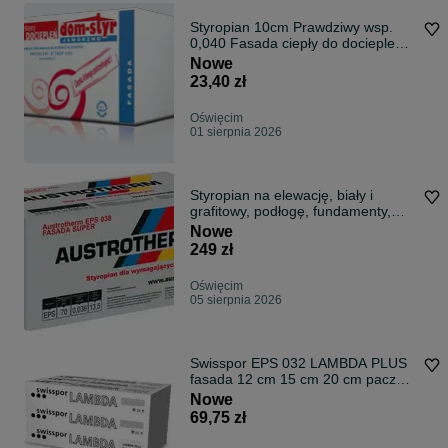
Styropian 10cm Prawdziwy wsp.
0,040 Fasada ciepły do dociepleń
ścian
Nowe
23,40 zł
Oświęcim
01 sierpnia 2026
Styropian na elewację, biały i
grafitowy, podłogę, fundamenty,
różne grubości, Austrotherm,
Nowe
Paneltech, Swisspor prosto z
249 zł
fabryki,
Oświęcim
05 sierpnia 2026
Swisspor EPS 032 LAMBDA PLUS
fasada 12 cm 15 cm 20 cm paczka
0,30 m3
Nowe
69,75 zł