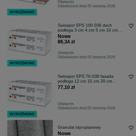
Oświęcim
Odświeżono dnia 05 sierpnia 2026
WYRÓŻNIONE
Swisspor EPS 100 036 dach
podłoga 3 cm 4 cm 5 cm 10 cm
paczka 0,30 m3
Nowe
86,34 zł
Oświęcim
Odświeżono dnia 05 sierpnia 2026
WYRÓŻNIONE
Swisspor EPS 70-038 fasada
podłoga 12 cm 15 cm 20 cm
paczka 0,30 m3
77,10 zł
Oświęcim
Odświeżono dnia 05 sierpnia 2026
WYRÓŻNIONE
Granulat styropianowy
Nowe