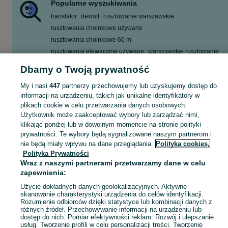
Popularne wyszukiwania
translator
dewolt
rusztowanie warszawskie
rusztowania choinkowe używane
rusztowania choinkowe 60 m
rusztowania elewacyjne używane
warszawskie rusztowanie
rusztowanioe klinowe
Dbamy o Twoją prywatność
Zobacz Więcej
My i nasi
447
partnerzy przechowujemy lub uzyskujemy dostęp do
informacji na urządzeniu, takich jak unikalne identyfikatory w
plikach cookie w celu przetwarzania danych osobowych.
Zobacz Więc
Sprzedaż rusztowań budowlanych Pomorskie ▶️ Szeroki wybór w różnych konfiguracjach ✅ Nowe i używane w atrakcyjnych cenach ✌ Sprawdź oferty na OLX.pl!
Użytkownik może zaakceptować wybory lub zarządzać nimi,
klikając poniżej lub w dowolnym momencie na stronie polityki
Mapa kategorii
prywatności. Te wybory będą sygnalizowane naszym partnerom i
nie będą miały wpływu na dane przeglądania.
Polityka cookies,
Mapa miejscowości
Polityka Prywatności
Mapa ministron
Wraz z naszymi partnerami przetwarzamy dane w celu
zapewnienia:
Popularne wyszukiwania
Użycie dokładnych danych geolokalizacyjnych. Aktywne
skanowanie charakterystyki urządzenia do celów identyfikacji.
Rozumienie odbiorców dzięki statystyce lub kombinacji danych z
różnych źródeł. Przechowywanie informacji na urządzeniu lub
dostęp do nich. Pomiar efektywności reklam. Rozwój i ulepszanie
usług. Tworzenie profili w celu personalizacji treści. Tworzenie