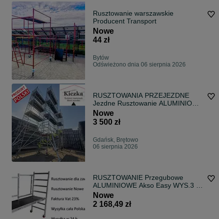
Rusztowanie warszawskie
Producent Transport
Nowe
44 zł
Bytów
Odświeżono dnia 06 sierpnia 2026
RUSZTOWANIA PRZEJEZDNE
Jezdne Rusztowanie ALUMINIOWE
do 13m- Hurtownia
Nowe
3 500 zł
Gdańsk, Brętowo
06 sierpnia 2026
RUSZTOWANIE Przegubowe
ALUMINIOWE Akso Easy WYS.3 M
Polski producent
Nowe
2 168,49 zł