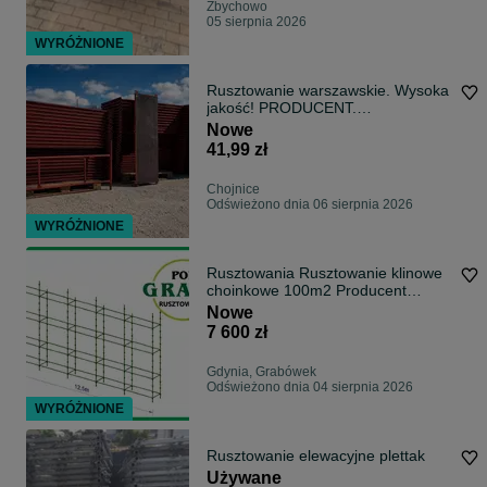
Zbychowo
05 sierpnia 2026
WYRÓŻNIONE
Rusztowanie warszawskie. Wysoka
jakość! PRODUCENT.
TRANSPORT
Nowe
41,99 zł
Chojnice
Odświeżono dnia 06 sierpnia 2026
WYRÓŻNIONE
Rusztowania Rusztowanie klinowe
choinkowe 100m2 Producent
DOSTAWA 24H
Nowe
7 600 zł
Gdynia, Grabówek
Odświeżono dnia 04 sierpnia 2026
WYRÓŻNIONE
Rusztowanie elewacyjne plettak
Używane