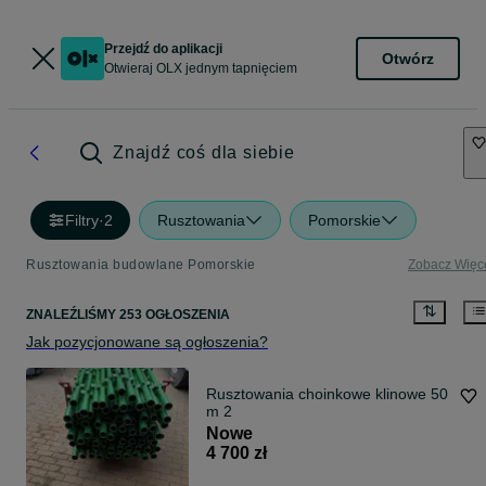
Przejdź do aplikacji
Otwórz
Otwieraj OLX jednym tapnięciem
Znajdź coś dla siebie
Filtry
·
2
Rusztowania
Pomorskie
Rusztowania budowlane Pomorskie
Zobacz Więc
ZNALEŹLIŚMY 253 OGŁOSZENIA
Jak pozycjonowane są ogłoszenia?
Rusztowania choinkowe klinowe 50
m 2
Nowe
4 700 zł