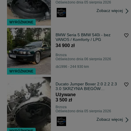
Odświeżono dnia 05 sierpnia 2026
Zobacz więcej
WYRÓŻNIONE
BMW Seria 5 BMW 540i - bez
VANOS / Komforty / LPG
34 900 zł
Brzoza
Odświeżono dnia 06 sierpnia 2026
1996 - 244 930 km
WYRÓŻNIONE
Ducato Jumper Boxer 2.0 2.2 2.3
3.0 SKRZYNIA BIEGÓW
NIEREGENEROWANA
Używane
3 500 zł
Brzoza
Odświeżono dnia 05 sierpnia 2026
Zobacz więcej