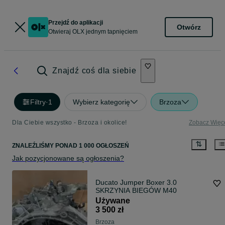
Przejdź do aplikacji
Otwórz
Otwieraj OLX jednym tapnięciem
Znajdź coś dla siebie
Filtry
·
1
Wybierz kategorię
Brzoza
Dla Ciebie wszystko - Brzoza i okolice!
Zobacz Więc
ZNALEŹLIŚMY
PONAD
1 000 OGŁOSZEŃ
Jak pozycjonowane są ogłoszenia?
Ducato Jumper Boxer 3.0
SKRZYNIA BIEGÓW M40
Używane
3 500 zł
Brzoza