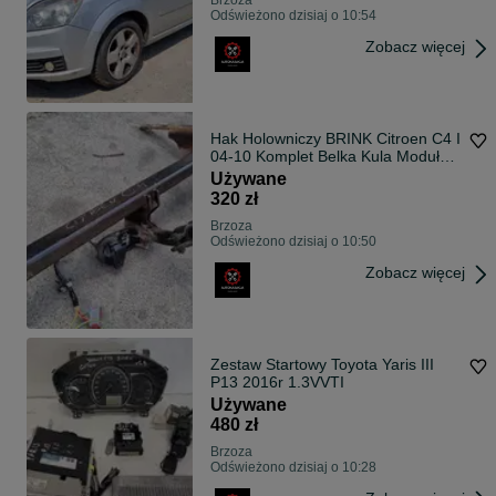
Brzoza
Odświeżono dzisiaj o 10:54
Zobacz więcej
Hak Holowniczy BRINK Citroen C4 I
04-10 Komplet Belka Kula Moduł
HOMOLOGACJA
Używane
320 zł
Brzoza
Odświeżono dzisiaj o 10:50
Zobacz więcej
Zestaw Startowy Toyota Yaris III
P13 2016r 1.3VVTI
Używane
480 zł
Brzoza
Odświeżono dzisiaj o 10:28