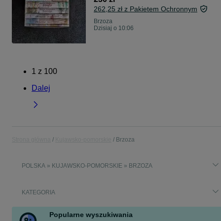
262,25 zł z Pakietem Ochronnym
Brzoza
Dzisiaj o 10:06
1
z
100
Dalej
Strona główna
Kujawsko-pomorskie
Brzoza
POLSKA » KUJAWSKO-POMORSKIE » BRZOZA
KATEGORIA
Popularne wyszukiwania