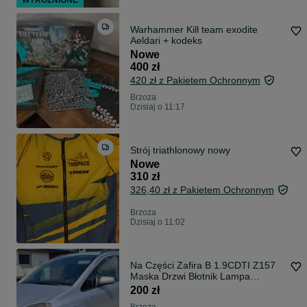
WYRÓŻNIONE
Warhammer Kill team exodite
Aeldari + kodeks
Nowe
400 zł
420 zł z Pakietem Ochronnym
Brzoza
Dzisiaj o 11:17
Strój triathlonowy nowy
Nowe
310 zł
326,40 zł z Pakietem Ochronnym
Brzoza
Dzisiaj o 11:02
Na Części Zafira B 1.9CDTI Z157
Maska Drzwi Błotnik Lampa
Skrzynia Moduł Hak Holowniczy
200 zł