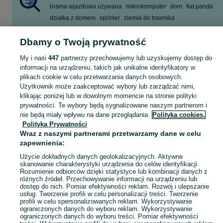
brama wjazdowa używana
mikrokomputer
dom
fiat panda
działka z domem
sprinter
ziemia do trawnika
iphone 13 mini
Dbamy o Twoją prywatność
Zobacz Więcej
My i nasi
447
partnerzy przechowujemy lub uzyskujemy dostęp do
informacji na urządzeniu, takich jak unikalne identyfikatory w
Skorzystaj z największego serwisu ogłoszeniowego - Brzoza i okolice! Kupuj to, czego pragniesz i sprzedawaj to, czego już nie potrzebujesz!
Zobacz Więc
plikach cookie w celu przetwarzania danych osobowych.
Użytkownik może zaakceptować wybory lub zarządzać nimi,
Mapa kategorii
klikając poniżej lub w dowolnym momencie na stronie polityki
prywatności. Te wybory będą sygnalizowane naszym partnerom i
Mapa miejscowości
nie będą miały wpływu na dane przeglądania.
Polityka cookies,
Mapa ministron
Polityka Prywatności
Popularne wyszukiwania
Wraz z naszymi partnerami przetwarzamy dane w celu
zapewnienia:
Użycie dokładnych danych geolokalizacyjnych. Aktywne
skanowanie charakterystyki urządzenia do celów identyfikacji.
Rozumienie odbiorców dzięki statystyce lub kombinacji danych z
różnych źródeł. Przechowywanie informacji na urządzeniu lub
dostęp do nich. Pomiar efektywności reklam. Rozwój i ulepszanie
usług. Tworzenie profili w celu personalizacji treści. Tworzenie
profili w celu spersonalizowanych reklam. Wykorzystywanie
ograniczonych danych do wyboru reklam. Wykorzystywanie
ograniczonych danych do wyboru treści. Pomiar efektywności