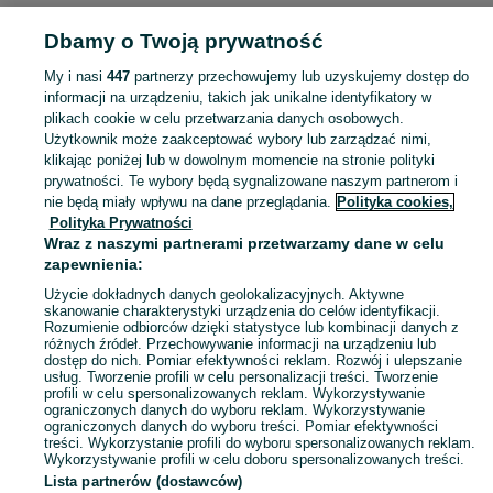
Dbamy o Twoją prywatność
Strona główna
Małopolskie
Brzezówka
My i nasi
447
partnerzy przechowujemy lub uzyskujemy dostęp do
informacji na urządzeniu, takich jak unikalne identyfikatory w
KATEGORIA
plikach cookie w celu przetwarzania danych osobowych.
Użytkownik może zaakceptować wybory lub zarządzać nimi,
Skorzystaj z największego serwisu ogłoszeniowego - Brzezówka i okolice! Kupuj to, czego pragniesz i sprzedawaj to, czego już nie potrzebujesz!
Zobacz Więc
klikając poniżej lub w dowolnym momencie na stronie polityki
prywatności. Te wybory będą sygnalizowane naszym partnerom i
nie będą miały wpływu na dane przeglądania.
Polityka cookies,
Mapa kategorii
Polityka Prywatności
Mapa miejscowości
Wraz z naszymi partnerami przetwarzamy dane w celu
zapewnienia:
Mapa ministron
Użycie dokładnych danych geolokalizacyjnych. Aktywne
Popularne wyszukiwania
skanowanie charakterystyki urządzenia do celów identyfikacji.
Rozumienie odbiorców dzięki statystyce lub kombinacji danych z
różnych źródeł. Przechowywanie informacji na urządzeniu lub
dostęp do nich. Pomiar efektywności reklam. Rozwój i ulepszanie
usług. Tworzenie profili w celu personalizacji treści. Tworzenie
profili w celu spersonalizowanych reklam. Wykorzystywanie
ograniczonych danych do wyboru reklam. Wykorzystywanie
ograniczonych danych do wyboru treści. Pomiar efektywności
treści. Wykorzystanie profili do wyboru spersonalizowanych reklam.
Wykorzystywanie profili w celu doboru spersonalizowanych treści.
Lista partnerów (dostawców)