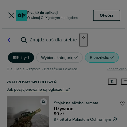
Przejdź do aplikacji
Otwórz
Otwieraj OLX jednym tapnięciem
Znajdź coś dla siebie
Filtry
·
1
Wybierz kategorię
Brzezówka
Dla Ciebie wszystko - Brzezówka i okolice!
Zobacz Więc
ZNALEŹLIŚMY 149 OGŁOSZEŃ
Jak pozycjonowane są ogłoszenia?
Stojak na alkohol armata
Używane
90 zł
97,59 zł z Pakietem Ochronnym