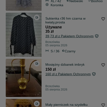
XL / 42
Niebieski
Boohoo
Koronka
Sukienka r36 hm czarna w
kwiaty,prosta
Używane
35 zł
39,73 zł z Pakietem Ochronnym
Brzezówka
05 sierpnia 2026
S / 36
Czarny
Mosiężny dzbanek imbryk
150 zł
160 zł z Pakietem Ochronnym
Brzezówka
05 sierpnia 2026
Mały pierniczek na szydełku