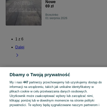
Nowe
69 zł
Brzezinko
01 sierpnia 2026
1
z
6
Dalej
Strona główna
Kujawsko-pomorskie
Brzezinko
Dbamy o Twoją prywatność
My i nasi
447
partnerzy przechowujemy lub uzyskujemy dostęp do
KATEGORIA
informacji na urządzeniu, takich jak unikalne identyfikatory w
plikach cookie w celu przetwarzania danych osobowych.
Użytkownik może zaakceptować wybory lub zarządzać nimi,
Skorzystaj z największego serwisu ogłoszeniowego - Brzezinko i okolice! Kupuj to, czego pragniesz i sprzedawaj to, czego już nie potrzebujesz!
Zobacz Więc
klikając poniżej lub w dowolnym momencie na stronie polityki
prywatności. Te wybory będą sygnalizowane naszym partnerom i