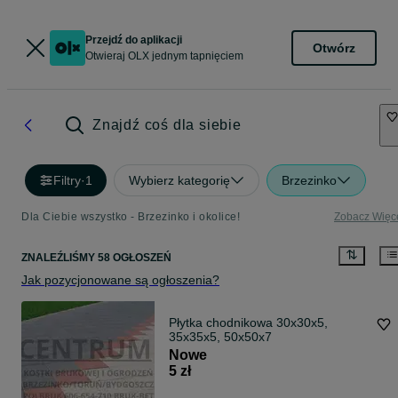
Przejdź do aplikacji
Otwórz
Otwieraj OLX jednym tapnięciem
Znajdź coś dla siebie
Filtry
·
1
Wybierz kategorię
Brzezinko
Dla Ciebie wszystko - Brzezinko i okolice!
Zobacz Więc
ZNALEŹLIŚMY 58 OGŁOSZEŃ
Jak pozycjonowane są ogłoszenia?
Płytka chodnikowa 30x30x5,
35x35x5, 50x50x7
Nowe
5 zł