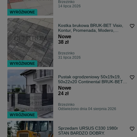
Brzezinko
14 lipca 2026
WYRÓŻNIONE
Kostka brukowa BRUK-BET Visio,
Kontur, Promenada, Modero,
Prospect
Nowe
38 zł
Brzezinko
31 lipca 2026
WYRÓŻNIONE
Pustak ogrodzeniowy 50x19x19,
50x22x20 Continental BRUK-BET
Rezydencja
Nowe
24 zł
Brzezinko
Odświeżono dnia 04 sierpnia 2026
WYRÓŻNIONE
Sprzedam URSUS C330 1980r
STAN BARDZO DOBRY.