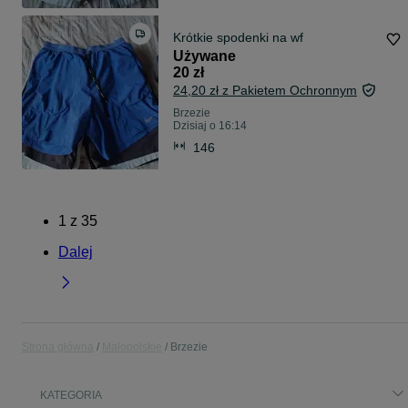
Krótkie spodenki na wf
Używane
20 zł
24,20 zł z Pakietem Ochronnym
Brzezie
Dzisiaj o 16:14
146
1
z
35
Dalej
Strona główna
Małopolskie
Brzezie
KATEGORIA