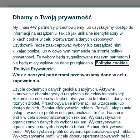
Popularne wyszukiwania
Dbamy o Twoją prywatność
spawacz
kierowca ce
plac zabaw
dmuchaniec
logistyka magazynowa
magazyn
usługi
My i nasi
447
partnerzy przechowujemy lub uzyskujemy dostęp do
informacji na urządzeniu, takich jak unikalne identyfikatory w
plikach cookie w celu przetwarzania danych osobowych.
Skorzystaj z największego serwisu ogłoszeniowego - Brzezie i okolice! Kupuj to, czego pragniesz i sprzedawaj to, czego już nie potrzebujesz!
Zobacz Więc
Użytkownik może zaakceptować wybory lub zarządzać nimi,
klikając poniżej lub w dowolnym momencie na stronie polityki
prywatności. Te wybory będą sygnalizowane naszym partnerom i
Mapa kategorii
nie będą miały wpływu na dane przeglądania.
Polityka cookies,
Mapa miejscowości
Polityka Prywatności
Mapa ministron
Wraz z naszymi partnerami przetwarzamy dane w celu
zapewnienia:
Popularne wyszukiwania
Użycie dokładnych danych geolokalizacyjnych. Aktywne
skanowanie charakterystyki urządzenia do celów identyfikacji.
Rozumienie odbiorców dzięki statystyce lub kombinacji danych z
różnych źródeł. Przechowywanie informacji na urządzeniu lub
dostęp do nich. Pomiar efektywności reklam. Rozwój i ulepszanie
usług. Tworzenie profili w celu personalizacji treści. Tworzenie
profili w celu spersonalizowanych reklam. Wykorzystywanie
ograniczonych danych do wyboru reklam. Wykorzystywanie
ograniczonych danych do wyboru treści. Pomiar efektywności
treści. Wykorzystanie profili do wyboru spersonalizowanych reklam.
Wykorzystywanie profili w celu doboru spersonalizowanych treści.