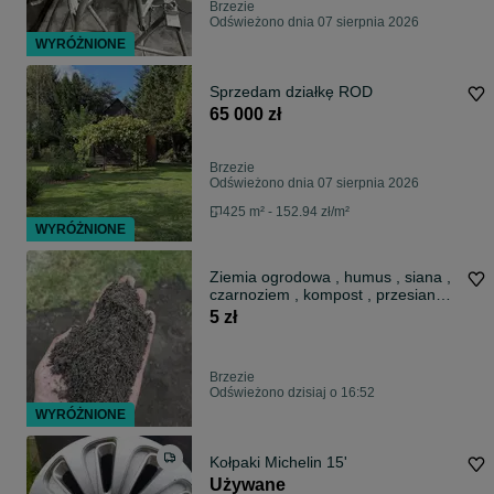
Brzezie
Odświeżono dnia 07 sierpnia 2026
WYRÓŻNIONE
Sprzedam działkę ROD
65 000 zł
Brzezie
Odświeżono dnia 07 sierpnia 2026
425 m² - 152.94 zł/m²
WYRÓŻNIONE
Ziemia ogrodowa , humus , siana ,
czarnoziem , kompost , przesiana ,
do ogródka , piasek , ziemia
5 zł
przepuszczalna
Brzezie
Odświeżono dzisiaj o 16:52
WYRÓŻNIONE
Kołpaki Michelin 15'
Używane