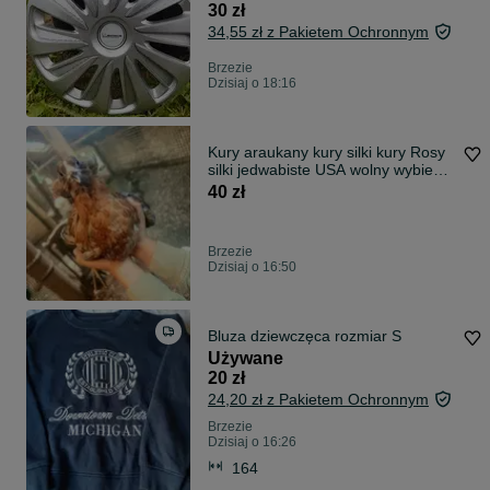
30 zł
34,55 zł z Pakietem Ochronnym
Brzezie
Dzisiaj o 18:16
Kury araukany kury silki kury Rosy
silki jedwabiste USA wolny wybieg
wolnego wybiegu naturalne
40 zł
ekologiczne kury araukany
bezogoniaste silki jedwabiste
Brzezie
Dzisiaj o 16:50
Bluza dziewczęca rozmiar S
Używane
20 zł
24,20 zł z Pakietem Ochronnym
Brzezie
Dzisiaj o 16:26
164