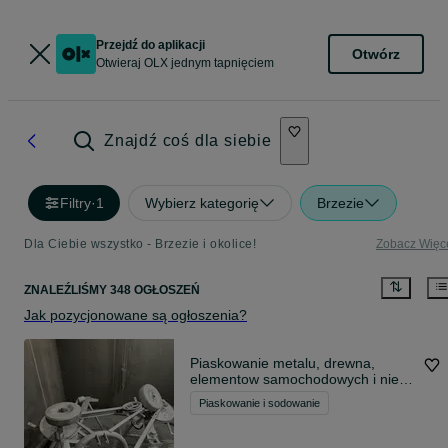
Przejdź do aplikacji
Otwórz
Otwieraj OLX jednym tapnięciem
Znajdź coś dla siebie
Filtry
·
1
Wybierz kategorię
Brzezie
Dla Ciebie wszystko - Brzezie i okolice!
Zobacz Więc
ZNALEŹLIŚMY 348 OGŁOSZEŃ
Jak pozycjonowane są ogłoszenia?
Piaskowanie metalu, drewna,
elementow samochodowych i nie
tylko
Piaskowanie i sodowanie