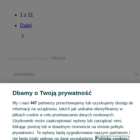
1
z
11
Dalej
Strona główna
Opolskie
Brynica
KATEGORIA
Popularne wyszukiwania
Dbamy o Twoją prywatność
volvo fl 240 winda
rusztowanie warszawskie ramki
My i nasi
447
partnerzy przechowujemy lub uzyskujemy dostęp do
stoły krzesla
architekt krajobrazu
informacji na urządzeniu, takich jak unikalne identyfikatory w
plikach cookie w celu przetwarzania danych osobowych.
Użytkownik może zaakceptować wybory lub zarządzać nimi,
Skorzystaj z największego serwisu ogłoszeniowego - Brynica i okolice! Kupuj to, czego pragniesz i sprzedawaj to, czego już nie potrzebujesz!
Zobacz Więc
klikając poniżej lub w dowolnym momencie na stronie polityki
prywatności. Te wybory będą sygnalizowane naszym partnerom i
Mapa kategorii
nie będą miały wpływu na dane przeglądania.
Polityka cookies,