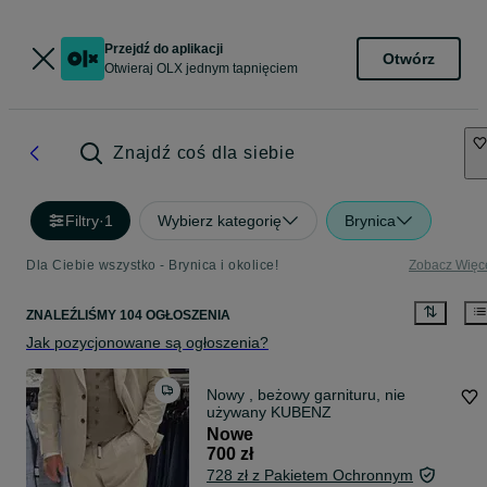
Przejdź do aplikacji
Otwórz
Otwieraj OLX jednym tapnięciem
Znajdź coś dla siebie
Filtry
·
1
Wybierz kategorię
Brynica
Dla Ciebie wszystko - Brynica i okolice!
Zobacz Więc
ZNALEŹLIŚMY 104 OGŁOSZENIA
Jak pozycjonowane są ogłoszenia?
Nowy , beżowy garnituru, nie
używany KUBENZ
Nowe
700 zł
728 zł z Pakietem Ochronnym