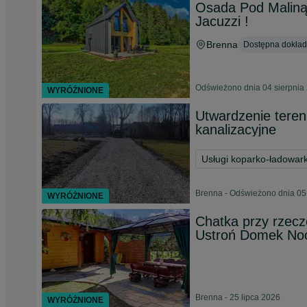
Osada Pod Malin
Jacuzzi !
Brenna
Dostępna dokładn
Odświeżono dnia 04 sierpnia
WYRÓŻNIONE
Utwardzenie teren
kanalizacyjne
Usługi koparko-ładowar
Brenna - Odświeżono dnia 05
WYRÓŻNIONE
Chatka przy rzecz
Ustroń Domek Noc
Brenna - 25 lipca 2026
WYRÓŻNIONE