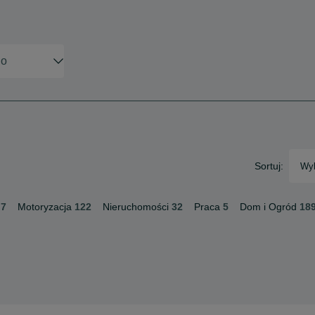
Sortuj:
Wyb
7
Motoryzacja
122
Nieruchomości
32
Praca
5
Dom i Ogród
18