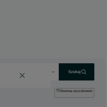
Odległość
+0 km
Szukaj
Obserwuj wyszukiwanie