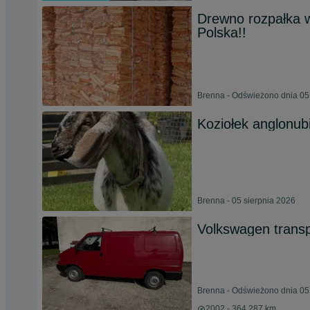
Drewno rozpałka w
Polska!!
Brenna - Odświeżono dnia 05
Koziołek anglonubij
Brenna - 05 sierpnia 2026
Volkswagen transp
Brenna - Odświeżono dnia 05
2002 - 364 287 km