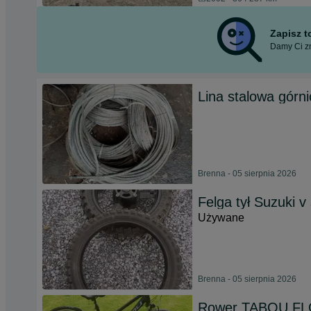
Zapisz 
Damy Ci zn
Lina stalowa górn
Brenna - 05 sierpnia 2026
Felga tył Suzuki v
Używane
Brenna - 05 sierpnia 2026
Rower TABOU FL