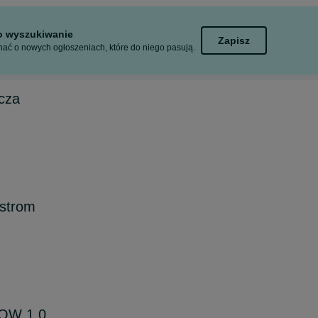
to wyszukiwanie
Zapisz
ać o nowych ogłoszeniach, które do niego pasują.
icza
 strom
OW 1.0