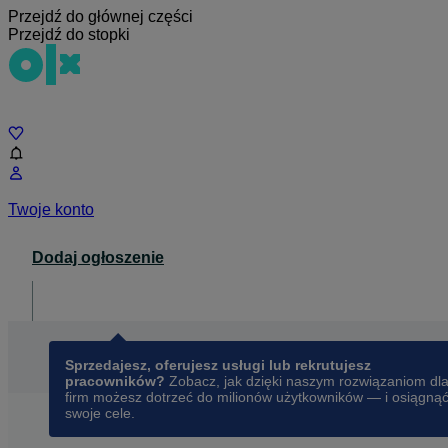
Przejdź do głównej części
Przejdź do stopki
Czat
Twoje konto
Dodaj ogłoszenie
Dla biznesu
opens in a new tab
Sprzedajesz, oferujesz usługi lub rekrutujesz
pracowników?
Zobacz, jak dzięki naszym rozwiązaniom dl
firm możesz dotrzeć do milionów użytkowników — i osiągną
swoje cele.