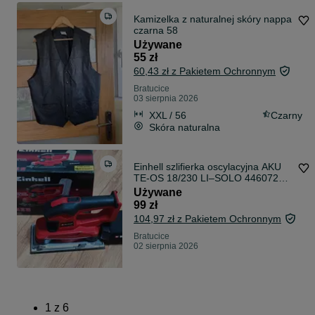
Kamizelka z naturalnej skóry nappa
czarna 58
Używane
55 zł
60,43 zł z Pakietem Ochronnym
Bratucice
03 sierpnia 2026
XXL / 56
Czarny
Skóra naturalna
Einhell szlifierka oscylacyjna AKU
TE-OS 18/230 LI–SOLO 4460720
sprawna +bdb
Używane
99 zł
104,97 zł z Pakietem Ochronnym
Bratucice
02 sierpnia 2026
1
z
6