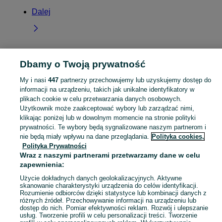
Dalej
Dbamy o Twoją prywatność
Strona główna
Małopolskie
Bratucice
My i nasi
447
partnerzy przechowujemy lub uzyskujemy dostęp do
informacji na urządzeniu, takich jak unikalne identyfikatory w
KATEGORIA
plikach cookie w celu przetwarzania danych osobowych.
Użytkownik może zaakceptować wybory lub zarządzać nimi,
Skorzystaj z największego serwisu ogłoszeniowego - Bratucice i okolice! Kupuj to, czego pragniesz i sprzedawaj to, czego już nie potrzebujesz!
Zobacz Więc
klikając poniżej lub w dowolnym momencie na stronie polityki
prywatności. Te wybory będą sygnalizowane naszym partnerom i
nie będą miały wpływu na dane przeglądania.
Polityka cookies,
Mapa kategorii
Polityka Prywatności
Mapa miejscowości
Wraz z naszymi partnerami przetwarzamy dane w celu
Mapa ministron
zapewnienia:
Popularne wyszukiwania
Użycie dokładnych danych geolokalizacyjnych. Aktywne
skanowanie charakterystyki urządzenia do celów identyfikacji.
Rozumienie odbiorców dzięki statystyce lub kombinacji danych z
różnych źródeł. Przechowywanie informacji na urządzeniu lub
dostęp do nich. Pomiar efektywności reklam. Rozwój i ulepszanie
usług. Tworzenie profili w celu personalizacji treści. Tworzenie