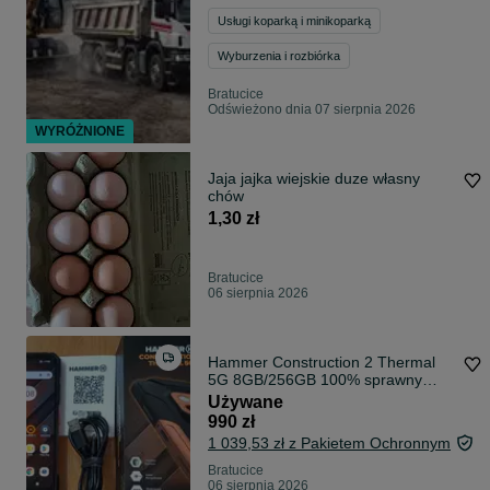
Usługi koparką i minikoparką
Wyburzenia i rozbiórka
Bratucice
Odświeżono dnia 07 sierpnia 2026
WYRÓŻNIONE
Jaja jajka wiejskie duze własny
chów
1,30 zł
Bratucice
06 sierpnia 2026
Hammer Construction 2 Thermal
5G 8GB/256GB 100% sprawny
zestaw +GRATIS
Używane
990 zł
1 039,53 zł z Pakietem Ochronnym
Bratucice
06 sierpnia 2026