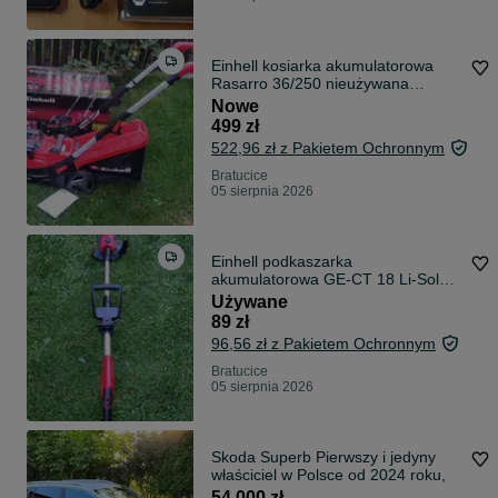
Einhell kosiarka akumulatorowa
Rasarro 36/250 nieużywana
sprawna stan idealny
Nowe
499 zł
522,96 zł z Pakietem Ochronnym
Bratucice
05 sierpnia 2026
Einhell podkaszarka
akumulatorowa GE-CT 18 Li-Solo
sprawna stan -bdb
Używane
89 zł
96,56 zł z Pakietem Ochronnym
Bratucice
05 sierpnia 2026
Skoda Superb Pierwszy i jedyny
właściciel w Polsce od 2024 roku,
54 000 zł