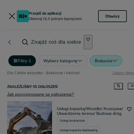
Przejdź do aplikacji
Otwórz
Otwieraj OLX jednym tapnięciem
Znajdź coś dla siebie
Filtry
·
1
Wybierz kategorię
Bratucice
Dla Ciebie wszystko - Bratucice i okolice!
Zobacz Więc
ZNALEŹLIŚMY 55 OGŁOSZEŃ
Jak pozycjonowane są ogłoszenia?
Usługi koparką/Wozidło/ Kruszywa/
Utwardzenia terenu/ Budowa dróg
Usługi brukarskie
Usługi koparko-ładowarką