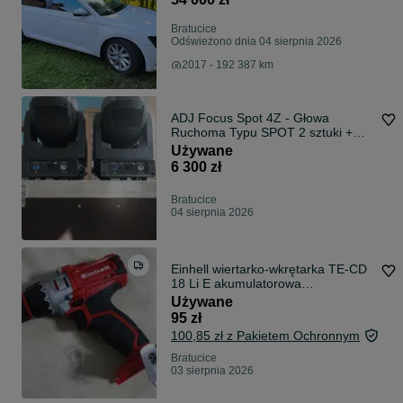
Bratucice
Odświeżono dnia 04 sierpnia 2026
2017 - 192 387 km
ADJ Focus Spot 4Z - Głowa
Ruchoma Typu SPOT 2 sztuki +
case
Używane
6 300 zł
Bratucice
04 sierpnia 2026
Einhell wiertarko-wkrętarka TE-CD
18 Li E akumulatorowa
dwubiegowa sprawna
Używane
95 zł
100,85 zł z Pakietem Ochronnym
Bratucice
03 sierpnia 2026