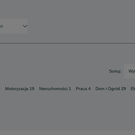
Sortuj:
Wyb
5
Motoryzacja
19
Nieruchomości
1
Praca
4
Dom i Ogród
29
El