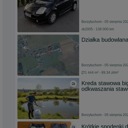
Borzytuchom - 05 sierpnia 20
2005 - 138 000 km
Działka budowlan
Borzytuchom - 05 sierpnia 20
1 444 m² - 89.34 zł/m²
Kreda stawowa bi
odkwaszania staw
Borzytuchom - 05 sierpnia 20
Krótkie spodenki 