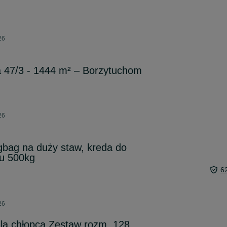
26
a 47/3 - 1444 m² – Borzytuchom
26
gbag na duży staw, kreda do
u 500kg
6
26
dla chłopca Zestaw rozm. 128