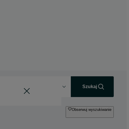
Odległość
+0 km
Szukaj
Obserwuj wyszukiwanie