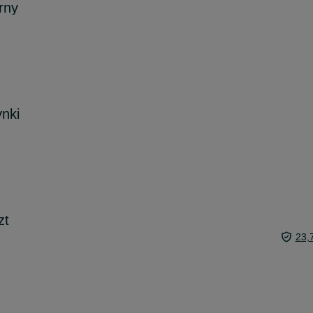
rny
ynki
zt
23,