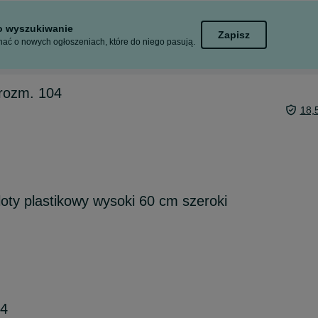
to wyszukiwanie
Zapisz
ać o nowych ogłoszeniach, które do niego pasują.
 rozm. 104
18,
loty plastikowy wysoki 60 cm szeroki
,4