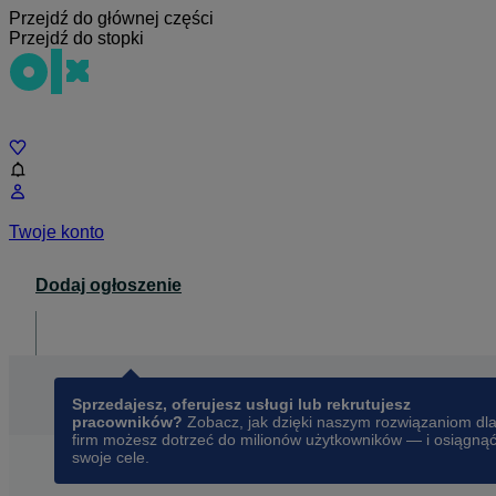
Przejdź do głównej części
Przejdź do stopki
Czat
Twoje konto
Dodaj ogłoszenie
Dla biznesu
opens in a new tab
Sprzedajesz, oferujesz usługi lub rekrutujesz
pracowników?
Zobacz, jak dzięki naszym rozwiązaniom dl
firm możesz dotrzeć do milionów użytkowników — i osiągną
swoje cele.