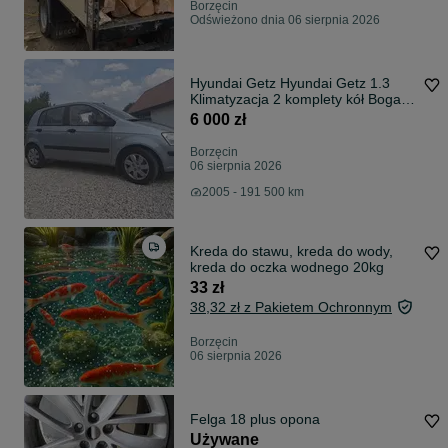
Borzęcin
Odświeżono dnia 06 sierpnia 2026
Hyundai Getz Hyundai Getz 1.3
Klimatyzacja 2 komplety kół Bogata
historia serwisowa
6 000 zł
Borzęcin
06 sierpnia 2026
2005 - 191 500 km
Kreda do stawu, kreda do wody,
kreda do oczka wodnego 20kg
33 zł
38,32 zł z Pakietem Ochronnym
Borzęcin
06 sierpnia 2026
Felga 18 plus opona
Używane