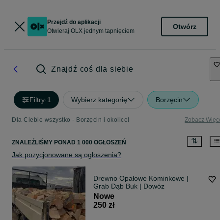
Przejdź do aplikacji
Otwórz
Otwieraj OLX jednym tapnięciem
Znajdź coś dla siebie
Filtry
·
1
Wybierz kategorię
Borzęcin
Dla Ciebie wszystko - Borzęcin i okolice!
Zobacz Więc
ZNALEŹLIŚMY
PONAD
1 000 OGŁOSZEŃ
Jak pozycjonowane są ogłoszenia?
Drewno Opałowe Kominkowe |
Grab Dąb Buk | Dowóz
Nowe
250 zł