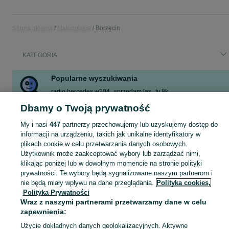
Strona główna
Małopolskie
Borzęcin
KATEGORIA
Popularne wyszukiwania
radio bercedes w204
sprzedam las
tv 8k
samsung neo qled 8k
samsung 8k
amsung neo qled 8k
Dbamy o Twoją prywatność
tcl 43c645
kostka brukowa
My i nasi
447
partnerzy przechowujemy lub uzyskujemy dostęp do
Zobacz Więcej
informacji na urządzeniu, takich jak unikalne identyfikatory w
plikach cookie w celu przetwarzania danych osobowych.
Użytkownik może zaakceptować wybory lub zarządzać nimi,
Skorzystaj z największego serwisu ogłoszeniowego - Borzęcin i okolice! Kupuj to, czego pragniesz i sprzedawaj to, czego już nie potrzebujesz!
Zobacz Więc
klikając poniżej lub w dowolnym momencie na stronie polityki
prywatności. Te wybory będą sygnalizowane naszym partnerom i
Mapa kategorii
nie będą miały wpływu na dane przeglądania.
Polityka cookies,
Polityka Prywatności
Mapa miejscowości
Wraz z naszymi partnerami przetwarzamy dane w celu
Mapa ministron
zapewnienia:
Popularne wyszukiwania
Użycie dokładnych danych geolokalizacyjnych. Aktywne