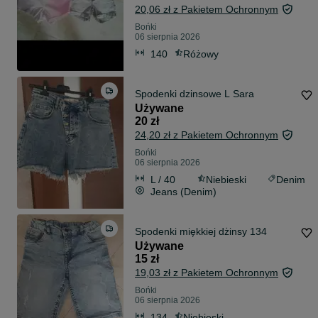
20,06 zł z Pakietem Ochronnym
Bońki
06 sierpnia 2026
140
Różowy
Spodenki dzinsowe L Sara
Używane
20 zł
24,20 zł z Pakietem Ochronnym
Bońki
06 sierpnia 2026
L / 40
Niebieski
Denim
Jeans (Denim)
Spodenki miękkiej dżinsy 134
Używane
15 zł
19,03 zł z Pakietem Ochronnym
Bońki
06 sierpnia 2026
134
Niebieski