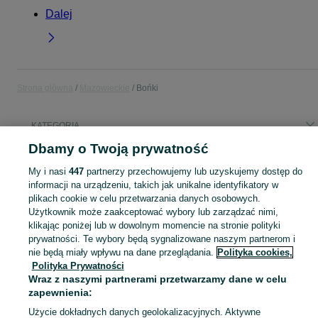
Dalej
Strona główna
Mazowieckie
Bońki
KATEGORIA
Dbamy o Twoją prywatność
Popularne wyszukiwania
My i nasi
447
partnerzy przechowujemy lub uzyskujemy dostęp do
butla azot
azot
informacji na urządzeniu, takich jak unikalne identyfikatory w
plikach cookie w celu przetwarzania danych osobowych.
Użytkownik może zaakceptować wybory lub zarządzać nimi,
Skorzystaj z największego serwisu ogłoszeniowego - Bońki i okolice! Kupuj to, czego pragniesz i sprzedawaj to, czego już nie potrzebujesz!
Zobacz Więc
klikając poniżej lub w dowolnym momencie na stronie polityki
prywatności. Te wybory będą sygnalizowane naszym partnerom i
Mapa kategorii
nie będą miały wpływu na dane przeglądania.
Polityka cookies,
Polityka Prywatności
Mapa miejscowości
Wraz z naszymi partnerami przetwarzamy dane w celu
Mapa ministron
zapewnienia:
Popularne wyszukiwania
Użycie dokładnych danych geolokalizacyjnych. Aktywne