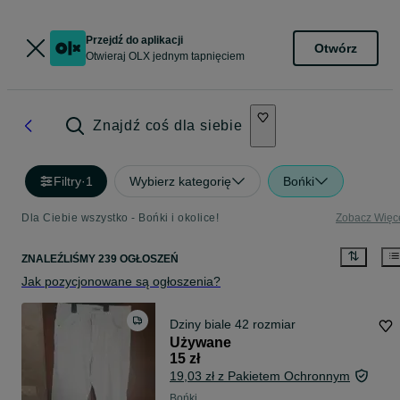
Przejdź do aplikacji
Otwórz
Otwieraj OLX jednym tapnięciem
Znajdź coś dla siebie
Filtry
·
1
Wybierz kategorię
Bońki
Dla Ciebie wszystko - Bońki i okolice!
Zobacz Więc
ZNALEŹLIŚMY 239 OGŁOSZEŃ
Jak pozycjonowane są ogłoszenia?
Dziny biale 42 rozmiar
Używane
15 zł
19,03 zł z Pakietem Ochronnym
Bońki