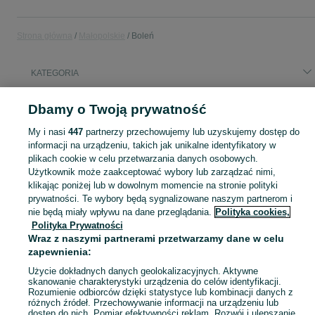
Strona główna
Małopolskie
Boleń
KATEGORIA
Popularne wyszukiwania
Dbamy o Twoją prywatność
opieka nad osobą starszą boleń
My i nasi
447
partnerzy przechowujemy lub uzyskujemy dostęp do
wynajem mały samochód dostawczy
ziemia
informacji na urządzeniu, takich jak unikalne identyfikatory w
plikach cookie w celu przetwarzania danych osobowych.
Użytkownik może zaakceptować wybory lub zarządzać nimi,
Skorzystaj z największego serwisu ogłoszeniowego - Boleń i okolice! Kupuj to, czego pragniesz i sprzedawaj to, czego już nie potrzebujesz!
Zobacz Więc
klikając poniżej lub w dowolnym momencie na stronie polityki
prywatności. Te wybory będą sygnalizowane naszym partnerom i
nie będą miały wpływu na dane przeglądania.
Polityka cookies,
Mapa kategorii
Polityka Prywatności
Mapa miejscowości
Wraz z naszymi partnerami przetwarzamy dane w celu
Mapa ministron
zapewnienia:
Popularne wyszukiwania
Użycie dokładnych danych geolokalizacyjnych. Aktywne
skanowanie charakterystyki urządzenia do celów identyfikacji.
Rozumienie odbiorców dzięki statystyce lub kombinacji danych z
różnych źródeł. Przechowywanie informacji na urządzeniu lub
dostęp do nich. Pomiar efektywności reklam. Rozwój i ulepszanie