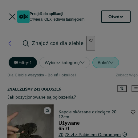
Przejdź do aplikacji
Otwórz
Otwieraj OLX jednym tapnięciem
Znajdź coś dla siebie
Filtry
·
1
Wybierz kategorię
Boleń
Dla Ciebie wszystko - Boleń i okolice!
Zobacz Więc
ZNALEŹLIŚMY 241 OGŁOSZEŃ
Jak pozycjonowane są ogłoszenia?
Kapcie skórzane dziecięce 20
13cm
Używane
65 zł
70,78 zł z Pakietem Ochronnym