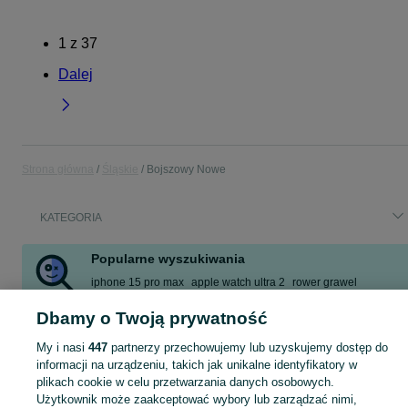
1
z
37
Dalej
Strona główna
Śląskie
Bojszowy Nowe
KATEGORIA
Popularne wyszukiwania
iphone 15 pro max
apple watch ultra 2
rower grawel
ebfec gravel
gravel topstone 4
rower gravel r1
Dbamy o Twoją prywatność
bestway 58515
apple watch ultra
My i nasi
447
partnerzy przechowujemy lub uzyskujemy dostęp do
Zobacz Więcej
informacji na urządzeniu, takich jak unikalne identyfikatory w
plikach cookie w celu przetwarzania danych osobowych.
Użytkownik może zaakceptować wybory lub zarządzać nimi,
Skorzystaj z największego serwisu ogłoszeniowego - Bojszowy Nowe i okolice! Kupuj to, czego pragniesz i sprzedawaj to, czego już nie potrzebujesz!
Zobacz Więc