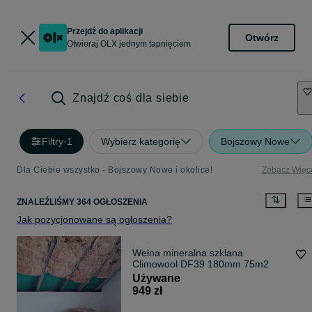
Przejdź do aplikacji
Otwórz
Otwieraj OLX jednym tapnięciem
Znajdź coś dla siebie
Filtry
·
1
Wybierz kategorię
Bojszowy Nowe
Dla Ciebie wszystko - Bojszowy Nowe i okolice!
Zobacz Więc
ZNALEŹLIŚMY 364 OGŁOSZENIA
Jak pozycjonowane są ogłoszenia?
Wełna mineralna szklana
Climowool DF39 180mm 75m2
Używane
949 zł