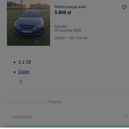
Motoryzacja auto
5 800 zł
Bojadła
05 sierpnia 2026
2007 - 427 316 km
1
z
18
Dalej
Strona główna
Lubuskie
Bojadła
KATEGORIA