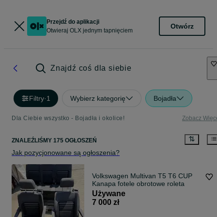
Przejdź do aplikacji
Otwórz
Otwieraj OLX jednym tapnięciem
Znajdź coś dla siebie
Filtry
·
1
Wybierz kategorię
Bojadła
Dla Ciebie wszystko - Bojadła i okolice!
Zobacz Więc
ZNALEŹLIŚMY 175 OGŁOSZEŃ
Jak pozycjonowane są ogłoszenia?
Volkswagen Multivan T5 T6 CUP
Kanapa fotele obrotowe roleta
Używane
7 000 zł