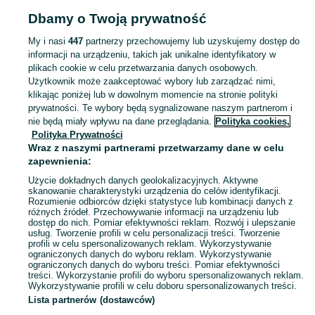
Popularne wyszukiwania
Dbamy o Twoją prywatność
meble kuchenne drewniane
opony 155 r 12
155 80 r 12
dom na sprzedaz
opony 155 r12c
My i nasi
447
partnerzy przechowujemy lub uzyskujemy dostęp do
informacji na urządzeniu, takich jak unikalne identyfikatory w
plikach cookie w celu przetwarzania danych osobowych.
Skorzystaj z największego serwisu ogłoszeniowego - Bojadła i okolice! Kupuj to, czego pragniesz i sprzedawaj to, czego już nie potrzebujesz!
Zobacz Więc
Użytkownik może zaakceptować wybory lub zarządzać nimi,
klikając poniżej lub w dowolnym momencie na stronie polityki
prywatności. Te wybory będą sygnalizowane naszym partnerom i
Mapa kategorii
nie będą miały wpływu na dane przeglądania.
Polityka cookies,
Mapa miejscowości
Polityka Prywatności
Mapa ministron
Wraz z naszymi partnerami przetwarzamy dane w celu
zapewnienia:
Popularne wyszukiwania
Użycie dokładnych danych geolokalizacyjnych. Aktywne
skanowanie charakterystyki urządzenia do celów identyfikacji.
Rozumienie odbiorców dzięki statystyce lub kombinacji danych z
różnych źródeł. Przechowywanie informacji na urządzeniu lub
dostęp do nich. Pomiar efektywności reklam. Rozwój i ulepszanie
usług. Tworzenie profili w celu personalizacji treści. Tworzenie
profili w celu spersonalizowanych reklam. Wykorzystywanie
ograniczonych danych do wyboru reklam. Wykorzystywanie
ograniczonych danych do wyboru treści. Pomiar efektywności
treści. Wykorzystanie profili do wyboru spersonalizowanych reklam.
Wykorzystywanie profili w celu doboru spersonalizowanych treści.
Lista partnerów (dostawców)