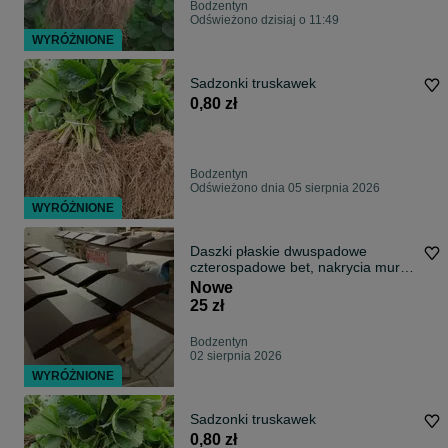
Bodzentyn
Odświeżono dzisiaj o 11:49
WYRÓŻNIONE
Sadzonki truskawek
0,80 zł
Bodzentyn
Odświeżono dnia 05 sierpnia 2026
WYRÓŻNIONE
Daszki płaskie dwuspadowe
czterospadowe bet, nakrycia muru,
czapki, og
Nowe
25 zł
Bodzentyn
02 sierpnia 2026
WYRÓŻNIONE
Sadzonki truskawek
0,80 zł