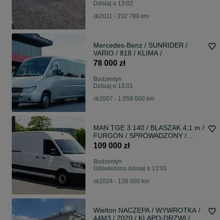
Dzisiaj o 13:02
2011 - 232 780 km
Mercedes-Benz / SUNRIDER /
VARIO / 818 / KLIMA /
78 000 zł
Bodzentyn
Dzisiaj o 13:01
2007 - 1 059 000 km
MAN TGE 3.140 / BLASZAK 4,1 m /
FURGON / SPROWADZONY /
EURO 6
109 000 zł
Bodzentyn
Odświeżono dzisiaj o 13:01
2024 - 128 000 km
Wielton NACZEPA / WYWROTKA /
44M3 / 2020 / KLAPO-DRZWI /