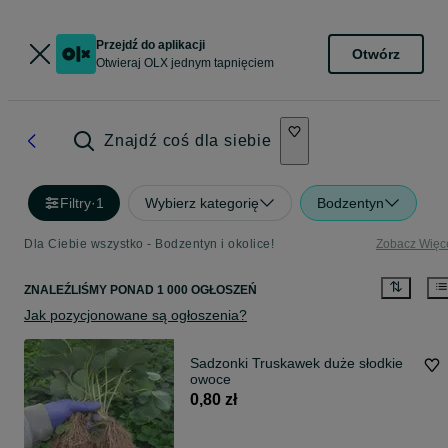
Przejdź do aplikacji
Otwórz
Otwieraj OLX jednym tapnięciem
Znajdź coś dla siebie
Filtry
·
1
Wybierz kategorię
Bodzentyn
Dla Ciebie wszystko - Bodzentyn i okolice!
Zobacz Więc
ZNALEŹLIŚMY
PONAD
1 000 OGŁOSZEŃ
Jak pozycjonowane są ogłoszenia?
Sadzonki Truskawek duże słodkie
owoce
0,80 zł