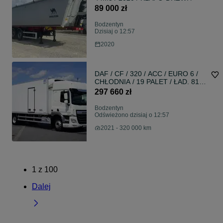
89 000 zł
Bodzentyn
Dzisiaj o 12:57
2020
DAF / CF / 320 / ACC / EURO 6 /
CHŁODNIA / 19 PALET / ŁAD. 8190
KG
297 660 zł
Bodzentyn
Odświeżono dzisiaj o 12:57
2021 - 320 000 km
1
z
100
Dalej