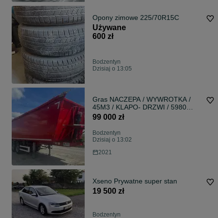
Opony zimowe 225/70R15C
Używane
600 zł
Bodzentyn
Dzisiaj o 13:05
Gras NACZEPA / WYWROTKA /
45M3 / KLAPO- DRZWI / 5980
KG!!!
99 000 zł
Bodzentyn
Dzisiaj o 13:02
2021
Xseno Prywatne super stan
19 500 zł
Bodzentyn