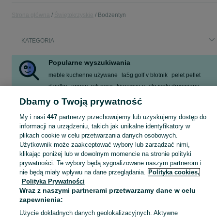
Strona główna
Świętokrzyskie
Bodzentyn
KATEGORIA
Popularne wyszukiwania
meble kuchenne używane
la5g golf v błotnik
pelet pellet
działka
opona żuk nysa
kierowca c
skrzynki drewniane
praca dla kobiet bodzentyn
Dbamy o Twoją prywatność
Zobacz Więcej
My i nasi
447
partnerzy przechowujemy lub uzyskujemy dostęp do
informacji na urządzeniu, takich jak unikalne identyfikatory w
plikach cookie w celu przetwarzania danych osobowych.
Skorzystaj z największego serwisu ogłoszeniowego - Bodzentyn i okolice! Kupuj to, czego pragniesz i sprzedawaj to, czego już nie potrzebujesz!
Zobacz Więc
Użytkownik może zaakceptować wybory lub zarządzać nimi,
klikając poniżej lub w dowolnym momencie na stronie polityki
Mapa kategorii
prywatności. Te wybory będą sygnalizowane naszym partnerom i
nie będą miały wpływu na dane przeglądania.
Polityka cookies,
Mapa miejscowości
Polityka Prywatności
Mapa ministron
Wraz z naszymi partnerami przetwarzamy dane w celu
Popularne wyszukiwania
zapewnienia:
Użycie dokładnych danych geolokalizacyjnych. Aktywne